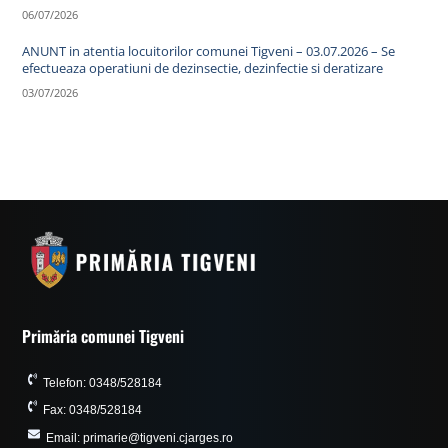
06/07/2026
ANUNT in atentia locuitorilor comunei Tigveni – 03.07.2026 – Se
efectueaza operatiuni de dezinsectie, dezinfectie si deratizare
03/07/2026
Primăria comunei Tigveni
Telefon: 0348/528184
Fax: 0348/528184
Email: primarie@tigveni.cjarges.ro