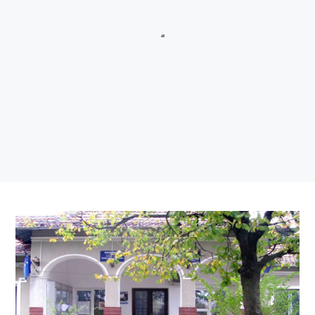
Tigveni, situate pe raza localităților Tigveni, Cepari, Șuici și
Sălătrucu din județul Argeș și a localităților Perișani și Racoviță
din Judetul Vâlcea , proprietarii sau detinățorii acestora, precum
și sumele individuale aferente despăgubirilor
Anunt nr.4221 din 06.07.2026 – ANUNT DE MEDIU – ACTUALIZARE
PLAN URBANISTIC GENERAL SI REGULAMENT LOCAL DE URBANISM
BULETIN DE AVERTIZARE Nr.23/06.07.2026 – Făinarea viței de vie
– Uncinula necator
ANUNT in atentia locuitorilor comunei Tigveni – 03.07.2026 – Se
efectueaza operatiuni de dezinsectie, dezinfectie si deratizare