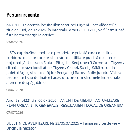
Postari recente
ANUNȚ – In atenția locuitorilor comunei Tigveni – sat Vlădești în
ziua de luni, 27.07.2026, în intervalul orar 08:30-17:00, va fi întreruptă
furnizarea energiei electrice
23/07/2026
LISTA cuprinzând imobilele proprietate privată care constituie
coridorul de expropriere al lucrării de utilitate publică de interes
național „Autostrada Sibiu – Pitești” – Secțiunea 3 Cornetu – Tigveni,
situate pe raza localităților Tigveni, Cepari, Șuici și Sălătrucu din
județul Argeș și a localităților Perișani și Racoviță din Judetul Vâlcea ,
proprietarii sau detinățorii acestora, precum și sumele individuale
aferente despăgubirilor
08/07/2026
Anunt nr.4221 din 06.07.2026 – ANUNT DE MEDIU – ACTUALIZARE
PLAN URBANISTIC GENERAL SI REGULAMENT LOCAL DE URBANISM
07/07/2026
BULETIN DE AVERTIZARE Nr.23/06.07.2026 – Făinarea viței de vie –
Uncinula necator