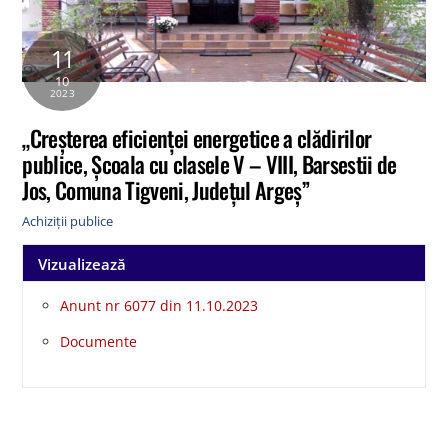
11
10
2023
„Creșterea eficienței energetice a clădirilor
publice, Școala cu clasele V – VIII, Barsestii de
Jos, Comuna Tigveni, Județul Argeș”
Achiziții publice
Vizualizează
Anunt nr 6077 din 11.10.2023
Documente