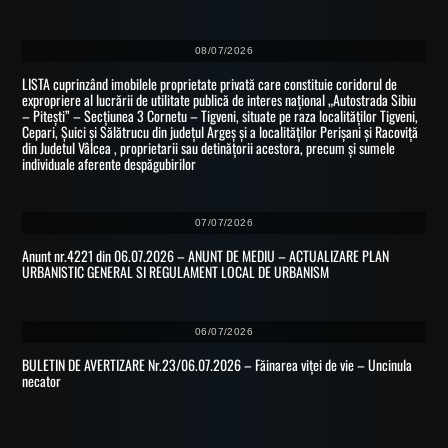
08/07/2026
LISTA cuprinzând imobilele proprietate privată care constituie coridorul de
expropriere al lucrării de utilitate publică de interes național „Autostrada Sibiu
– Pitești” – Secțiunea 3 Cornetu – Tigveni, situate pe raza localităților Tigveni,
Cepari, Șuici și Sălătrucu din județul Argeș și a localităților Perișani și Racoviță
din Judetul Vâlcea , proprietarii sau detinățorii acestora, precum și sumele
individuale aferente despăgubirilor
07/07/2026
Anunt nr.4221 din 06.07.2026 – ANUNT DE MEDIU – ACTUALIZARE PLAN
URBANISTIC GENERAL SI REGULAMENT LOCAL DE URBANISM
06/07/2026
BULETIN DE AVERTIZARE Nr.23/06.07.2026 – Făinarea viței de vie – Uncinula
necator