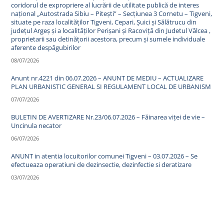
coridorul de expropriere al lucrării de utilitate publică de interes
național „Autostrada Sibiu – Pitești” – Secțiunea 3 Cornetu – Tigveni,
situate pe raza localităților Tigveni, Cepari, Șuici și Sălătrucu din
județul Argeș și a localităților Perișani și Racoviță din Judetul Vâlcea ,
proprietarii sau detinățorii acestora, precum și sumele individuale
aferente despăgubirilor
08/07/2026
Anunt nr.4221 din 06.07.2026 – ANUNT DE MEDIU – ACTUALIZARE
PLAN URBANISTIC GENERAL SI REGULAMENT LOCAL DE URBANISM
07/07/2026
BULETIN DE AVERTIZARE Nr.23/06.07.2026 – Făinarea viței de vie –
Uncinula necator
06/07/2026
ANUNT in atentia locuitorilor comunei Tigveni – 03.07.2026 – Se
efectueaza operatiuni de dezinsectie, dezinfectie si deratizare
03/07/2026