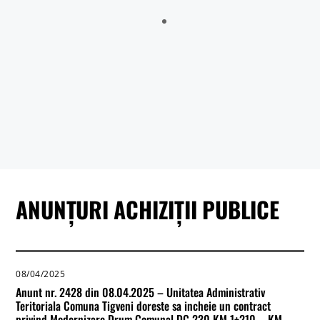
Sălătrucu din județul Argeș și a localităților Perișani și Racoviță
din Judetul Vâlcea , proprietarii sau detinățorii acestora, precum
și sumele individuale aferente despăgubirilor
Anunt nr.4221 din 06.07.2026 – ANUNT DE MEDIU – ACTUALIZARE
PLAN URBANISTIC GENERAL SI REGULAMENT LOCAL DE URBANISM
BULETIN DE AVERTIZARE Nr.23/06.07.2026 – Făinarea viței de vie
– Uncinula necator
ANUNT in atentia locuitorilor comunei Tigveni – 03.07.2026 – Se
efectueaza operatiuni de dezinsectie, dezinfectie si deratizare
ANUNȚURI ACHIZIȚII PUBLICE
08/04/2025
Anunt nr. 2428 din 08.04.2025 – Unitatea Administrativ
Teritoriala Comuna Tigveni doreste sa incheie un contract
privind Modernizare Drum Comunal DC 230 KM 1+210 – KM