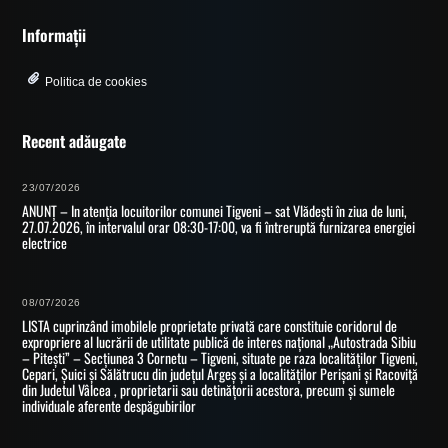
Informații
Politica de cookies
Recent adăugate
23/07/2026
ANUNȚ – In atenția locuitorilor comunei Tigveni – sat Vlădești în ziua de luni,
27.07.2026, în intervalul orar 08:30-17:00, va fi întreruptă furnizarea energiei
electrice
08/07/2026
LISTA cuprinzând imobilele proprietate privată care constituie coridorul de
expropriere al lucrării de utilitate publică de interes național „Autostrada Sibiu
– Pitești” – Secțiunea 3 Cornetu – Tigveni, situate pe raza localităților Tigveni,
Cepari, Șuici și Sălătrucu din județul Argeș și a localităților Perișani și Racoviță
din Judetul Vâlcea , proprietarii sau detinățorii acestora, precum și sumele
individuale aferente despăgubirilor