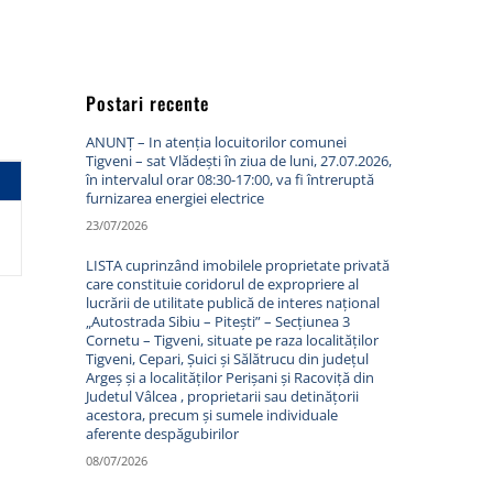
Postari recente
ANUNȚ – In atenția locuitorilor comunei
Tigveni – sat Vlădești în ziua de luni, 27.07.2026,
în intervalul orar 08:30-17:00, va fi întreruptă
furnizarea energiei electrice
23/07/2026
LISTA cuprinzând imobilele proprietate privată
care constituie coridorul de expropriere al
lucrării de utilitate publică de interes național
„Autostrada Sibiu – Pitești” – Secțiunea 3
Cornetu – Tigveni, situate pe raza localităților
Tigveni, Cepari, Șuici și Sălătrucu din județul
Argeș și a localităților Perișani și Racoviță din
Judetul Vâlcea , proprietarii sau detinățorii
acestora, precum și sumele individuale
aferente despăgubirilor
08/07/2026