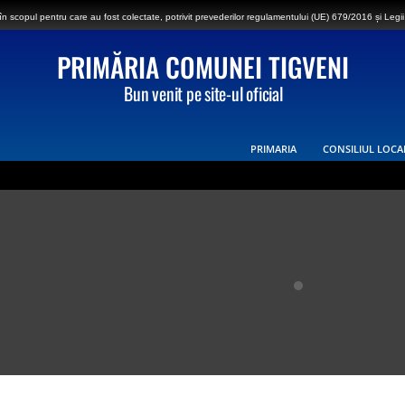
 scopul pentru care au fost colectate, potrivit prevederilor regulamentului (UE) 679/2016 și Legii
PRIMĂRIA COMUNEI TIGVENI
Bun venit pe site-ul oficial
PRIMARIA
CONSILIUL LOCA
ei Tigveni – sat Vlădești în ziua de luni, 27.07.2026, în intervalul orar 08:30-17:00, va fi
e privată care constituie coridorul de expropriere al lucrării de utilitate publică de inte
 Cepari, Șuici și Sălătrucu din județul Argeș și a localităților Perișani și Racoviță din Judet
ANUNT DE MEDIU – ACTUALIZARE PLAN URBANISTIC GENERAL SI REGULAMENT LOCAL DE 
2026 – Făinarea viței de vie – Uncinula necator
i Tigveni – 03.07.2026 – Se efectueaza operatiuni de dezinsectie, dezinfectie si deratiza