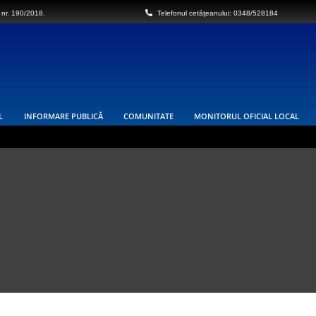
 nr. 190/2018.
Telefonul cetăţeanului: 0348/528184
L
INFORMARE PUBLICĂ
COMUNITATE
MONITORUL OFICIAL LOCAL
 întreruptă furnizarea energiei electrice
res național „Autostrada Sibiu – Pitești” – Secțiunea 3 Cornetu – Tigveni,
ul Vâlcea , proprietarii sau detinățorii acestora, precum și sumele individuale
URBANISM
re