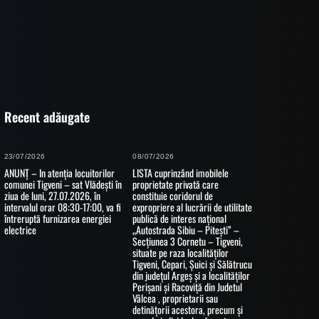
Recent adăugate
23/07/2026
08/07/2026
ANUNȚ – In atenția locuitorilor
LISTA cuprinzând imobilele
comunei Tigveni – sat Vlădești în
proprietate privată care
ziua de luni, 27.07.2026, în
constituie coridorul de
intervalul orar 08:30-17:00, va fi
expropriere al lucrării de utilitate
întreruptă furnizarea energiei
publică de interes național
electrice
„Autostrada Sibiu – Pitești” –
Secțiunea 3 Cornetu – Tigveni,
situate pe raza localităților
Tigveni, Cepari, Șuici și Sălătrucu
din județul Argeș și a localităților
Perișani și Racoviță din Judetul
Vâlcea , proprietarii sau
detinățorii acestora, precum și