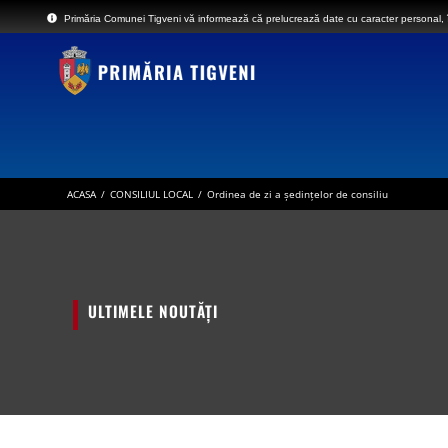
Skip
Primăria Comunei Tigveni vă informează că prelucrează date cu caracter personal, în
to
content
ACASA
/
CONSILIUL LOCAL
/
Ordinea de zi a ședințelor de consiliu
ANUNȚ – In atenția locuitorilor comun
LISTA cuprinzând imobilele proprietat
situate pe raza localităților Tigveni,
aferente despăgubirilor
ULTIMELE NOUTĂȚI
Anunt nr.4221 din 06.07.2026 – 
BULETIN DE AVERTIZARE Nr.23/06.07.
ANUNT in atentia locuitorilor comune