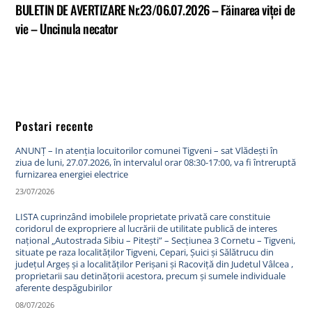
BULETIN DE AVERTIZARE Nr.23/06.07.2026 – Făinarea viței de
vie – Uncinula necator
Postari recente
ANUNȚ – In atenția locuitorilor comunei Tigveni – sat Vlădești în
ziua de luni, 27.07.2026, în intervalul orar 08:30-17:00, va fi întreruptă
furnizarea energiei electrice
23/07/2026
LISTA cuprinzând imobilele proprietate privată care constituie
coridorul de expropriere al lucrării de utilitate publică de interes
național „Autostrada Sibiu – Pitești” – Secțiunea 3 Cornetu – Tigveni,
situate pe raza localităților Tigveni, Cepari, Șuici și Sălătrucu din
județul Argeș și a localităților Perișani și Racoviță din Judetul Vâlcea ,
proprietarii sau detinățorii acestora, precum și sumele individuale
aferente despăgubirilor
08/07/2026