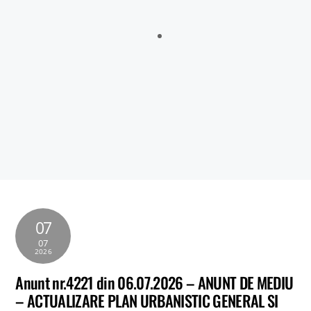
Tigveni, situate pe raza localităților Tigveni, Cepari, Șuici și
Sălătrucu din județul Argeș și a localităților Perișani și Racoviță
din Judetul Vâlcea , proprietarii sau detinățorii acestora, precum
și sumele individuale aferente despăgubirilor
Anunt nr.4221 din 06.07.2026 – ANUNT DE MEDIU – ACTUALIZARE
PLAN URBANISTIC GENERAL SI REGULAMENT LOCAL DE URBANISM
BULETIN DE AVERTIZARE Nr.23/06.07.2026 – Făinarea viței de vie
– Uncinula necator
ANUNT in atentia locuitorilor comunei Tigveni – 03.07.2026 – Se
efectueaza operatiuni de dezinsectie, dezinfectie si deratizare
07
07
2026
Anunt nr.4221 din 06.07.2026 – ANUNT DE MEDIU
– ACTUALIZARE PLAN URBANISTIC GENERAL SI