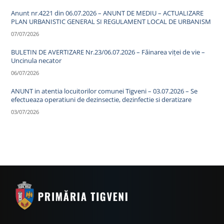
Anunt nr.4221 din 06.07.2026 – ANUNT DE MEDIU – ACTUALIZARE
PLAN URBANISTIC GENERAL SI REGULAMENT LOCAL DE URBANISM
07/07/2026
BULETIN DE AVERTIZARE Nr.23/06.07.2026 – Făinarea viței de vie –
Uncinula necator
06/07/2026
ANUNT in atentia locuitorilor comunei Tigveni – 03.07.2026 – Se
efectueaza operatiuni de dezinsectie, dezinfectie si deratizare
03/07/2026