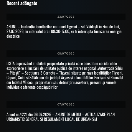
Recent adăugate
23/07/2026
ANUNȚ – In atenția locuitorilor comunei Tigveni – sat Vlădești în ziua de luni,
27.07.2026, în intervalul orar 08:30-17:00, va fi întreruptă furnizarea energiei
electrice
08/07/2026
LISTA cuprinzând imobilele proprietate privată care constituie coridorul de
expropriere al lucrării de utilitate publică de interes național „Autostrada Sibiu
– Pitești” – Secțiunea 3 Cornetu – Tigveni, situate pe raza localităților Tigveni,
Cepari, Șuici și Sălătrucu din județul Argeș și a localităților Perișani și Racoviță
din Judetul Vâlcea , proprietarii sau detinățorii acestora, precum și sumele
individuale aferente despăgubirilor
07/07/2026
Anunt nr.4221 din 06.07.2026 – ANUNT DE MEDIU – ACTUALIZARE PLAN
URBANISTIC GENERAL SI REGULAMENT LOCAL DE URBANISM