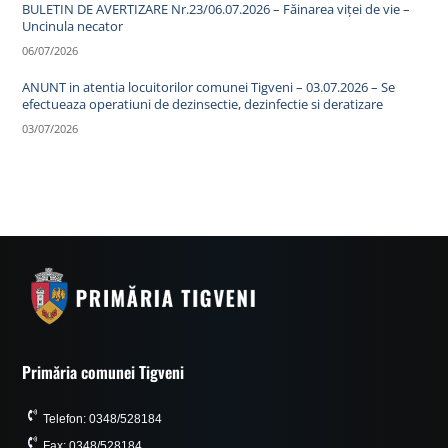
BULETIN DE AVERTIZARE Nr.23/06.07.2026 – Făinarea viței de vie –
Uncinula necator
06/07/2026
ANUNT in atentia locuitorilor comunei Tigveni – 03.07.2026 – Se
efectueaza operatiuni de dezinsectie, dezinfectie si deratizare
03/07/2026
Primăria comunei Tigveni
Telefon: 0348/528184
Fax: 0348/528184