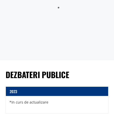
Sălătrucu din județul Argeș și a localităților Perișani și Racoviță
din Judetul Vâlcea , proprietarii sau detinățorii acestora, precum
și sumele individuale aferente despăgubirilor
Anunt nr.4221 din 06.07.2026 – ANUNT DE MEDIU – ACTUALIZARE
PLAN URBANISTIC GENERAL SI REGULAMENT LOCAL DE URBANISM
BULETIN DE AVERTIZARE Nr.23/06.07.2026 – Făinarea viței de vie
– Uncinula necator
ANUNT in atentia locuitorilor comunei Tigveni – 03.07.2026 – Se
efectueaza operatiuni de dezinsectie, dezinfectie si deratizare
DEZBATERI PUBLICE
2023
*In curs de actualizare