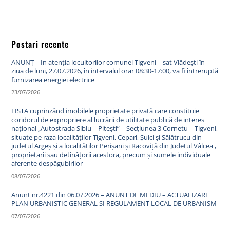
Postari recente
ANUNȚ – In atenția locuitorilor comunei Tigveni – sat Vlădești în
ziua de luni, 27.07.2026, în intervalul orar 08:30-17:00, va fi întreruptă
furnizarea energiei electrice
23/07/2026
LISTA cuprinzând imobilele proprietate privată care constituie
coridorul de expropriere al lucrării de utilitate publică de interes
național „Autostrada Sibiu – Pitești” – Secțiunea 3 Cornetu – Tigveni,
situate pe raza localităților Tigveni, Cepari, Șuici și Sălătrucu din
județul Argeș și a localităților Perișani și Racoviță din Judetul Vâlcea ,
proprietarii sau detinățorii acestora, precum și sumele individuale
aferente despăgubirilor
08/07/2026
Anunt nr.4221 din 06.07.2026 – ANUNT DE MEDIU – ACTUALIZARE
PLAN URBANISTIC GENERAL SI REGULAMENT LOCAL DE URBANISM
07/07/2026