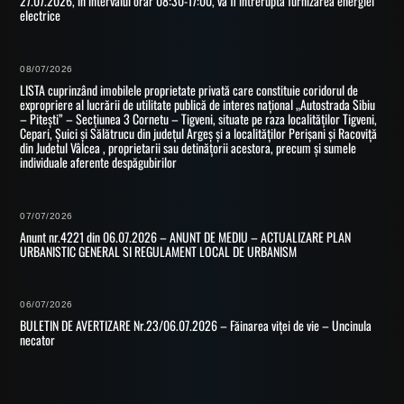
27.07.2026, în intervalul orar 08:30-17:00, va fi întreruptă furnizarea energiei
electrice
08/07/2026
LISTA cuprinzând imobilele proprietate privată care constituie coridorul de
expropriere al lucrării de utilitate publică de interes național „Autostrada Sibiu
– Pitești” – Secțiunea 3 Cornetu – Tigveni, situate pe raza localităților Tigveni,
Cepari, Șuici și Sălătrucu din județul Argeș și a localităților Perișani și Racoviță
din Judetul Vâlcea , proprietarii sau detinățorii acestora, precum și sumele
individuale aferente despăgubirilor
07/07/2026
Anunt nr.4221 din 06.07.2026 – ANUNT DE MEDIU – ACTUALIZARE PLAN
URBANISTIC GENERAL SI REGULAMENT LOCAL DE URBANISM
06/07/2026
BULETIN DE AVERTIZARE Nr.23/06.07.2026 – Făinarea viței de vie – Uncinula
necator