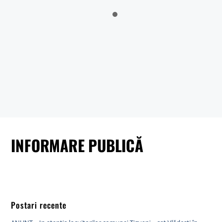
Sălătrucu din județul Argeș și a localităților Perișani și Racoviță
din Judetul Vâlcea , proprietarii sau detinățorii acestora, precum
și sumele individuale aferente despăgubirilor
Anunt nr.4221 din 06.07.2026 – ANUNT DE MEDIU – ACTUALIZARE
PLAN URBANISTIC GENERAL SI REGULAMENT LOCAL DE URBANISM
BULETIN DE AVERTIZARE Nr.23/06.07.2026 – Făinarea viței de vie
– Uncinula necator
ANUNT in atentia locuitorilor comunei Tigveni – 03.07.2026 – Se
efectueaza operatiuni de dezinsectie, dezinfectie si deratizare
INFORMARE PUBLICĂ
Postari recente