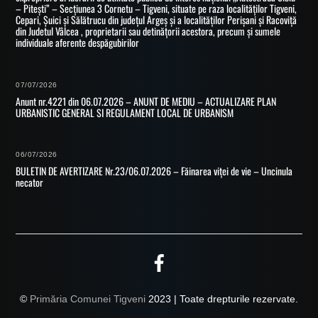
– Pitești” – Secțiunea 3 Cornetu – Tigveni, situate pe raza localităților Tigveni,
Cepari, Șuici și Sălătrucu din județul Argeș și a localităților Perișani și Racoviță
din Judetul Vâlcea , proprietarii sau detinățorii acestora, precum și sumele
individuale aferente despăgubirilor
07/07/2026
Anunt nr.4221 din 06.07.2026 – ANUNT DE MEDIU – ACTUALIZARE PLAN
URBANISTIC GENERAL SI REGULAMENT LOCAL DE URBANISM
06/07/2026
BULETIN DE AVERTIZARE Nr.23/06.07.2026 – Făinarea viței de vie – Uncinula
necator
©
Primăria Comunei Tigveni
2023 | Toate drepturile rezervate.