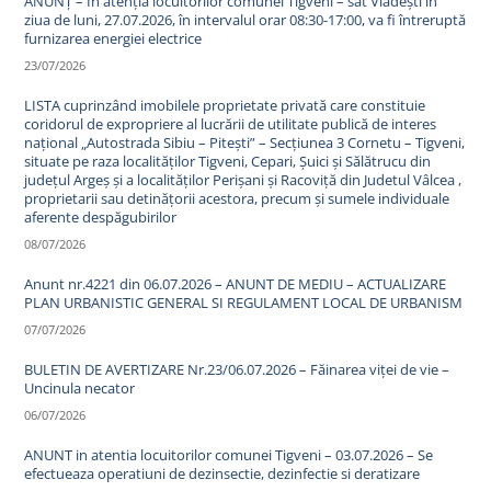
ANUNȚ – In atenția locuitorilor comunei Tigveni – sat Vlădești în
ziua de luni, 27.07.2026, în intervalul orar 08:30-17:00, va fi întreruptă
furnizarea energiei electrice
23/07/2026
LISTA cuprinzând imobilele proprietate privată care constituie
coridorul de expropriere al lucrării de utilitate publică de interes
național „Autostrada Sibiu – Pitești” – Secțiunea 3 Cornetu – Tigveni,
situate pe raza localităților Tigveni, Cepari, Șuici și Sălătrucu din
județul Argeș și a localităților Perișani și Racoviță din Judetul Vâlcea ,
proprietarii sau detinățorii acestora, precum și sumele individuale
aferente despăgubirilor
08/07/2026
Anunt nr.4221 din 06.07.2026 – ANUNT DE MEDIU – ACTUALIZARE
PLAN URBANISTIC GENERAL SI REGULAMENT LOCAL DE URBANISM
07/07/2026
BULETIN DE AVERTIZARE Nr.23/06.07.2026 – Făinarea viței de vie –
Uncinula necator
06/07/2026
ANUNT in atentia locuitorilor comunei Tigveni – 03.07.2026 – Se
efectueaza operatiuni de dezinsectie, dezinfectie si deratizare