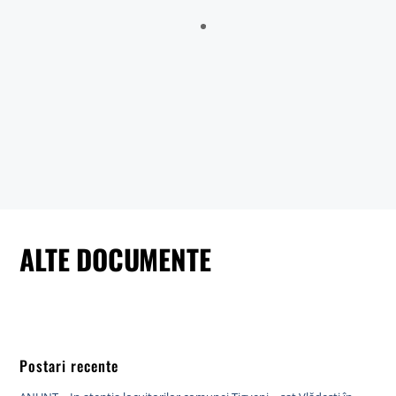
Sălătrucu din județul Argeș și a localităților Perișani și Racoviță
din Judetul Vâlcea , proprietarii sau detinățorii acestora, precum
și sumele individuale aferente despăgubirilor
Anunt nr.4221 din 06.07.2026 – ANUNT DE MEDIU – ACTUALIZARE
PLAN URBANISTIC GENERAL SI REGULAMENT LOCAL DE URBANISM
BULETIN DE AVERTIZARE Nr.23/06.07.2026 – Făinarea viței de vie
– Uncinula necator
ANUNT in atentia locuitorilor comunei Tigveni – 03.07.2026 – Se
efectueaza operatiuni de dezinsectie, dezinfectie si deratizare
ALTE DOCUMENTE
Postari recente