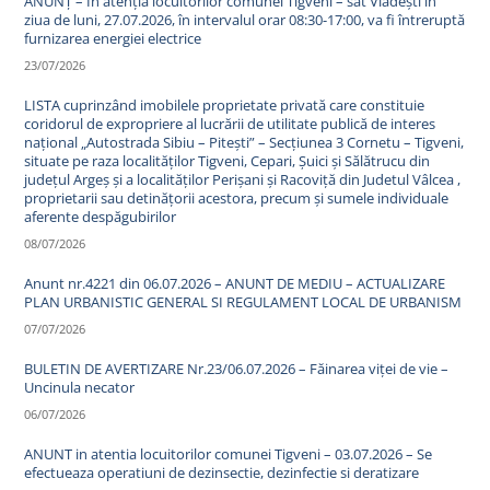
ANUNȚ – In atenția locuitorilor comunei Tigveni – sat Vlădești în
ziua de luni, 27.07.2026, în intervalul orar 08:30-17:00, va fi întreruptă
furnizarea energiei electrice
23/07/2026
LISTA cuprinzând imobilele proprietate privată care constituie
coridorul de expropriere al lucrării de utilitate publică de interes
național „Autostrada Sibiu – Pitești” – Secțiunea 3 Cornetu – Tigveni,
situate pe raza localităților Tigveni, Cepari, Șuici și Sălătrucu din
județul Argeș și a localităților Perișani și Racoviță din Judetul Vâlcea ,
proprietarii sau detinățorii acestora, precum și sumele individuale
aferente despăgubirilor
08/07/2026
Anunt nr.4221 din 06.07.2026 – ANUNT DE MEDIU – ACTUALIZARE
PLAN URBANISTIC GENERAL SI REGULAMENT LOCAL DE URBANISM
07/07/2026
BULETIN DE AVERTIZARE Nr.23/06.07.2026 – Făinarea viței de vie –
Uncinula necator
06/07/2026
ANUNT in atentia locuitorilor comunei Tigveni – 03.07.2026 – Se
efectueaza operatiuni de dezinsectie, dezinfectie si deratizare