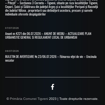
– Pitești” – Secțiunea 3 Cornetu – Tigveni, situate pe raza localităților Tigveni,
Cepari, Șuici și Sălătrucu din județul Argeș și a localităților Perișani și Racoviță
din Judetul Vâlcea , proprietarii sau detinățorii acestora, precum și sumele
individuale aferente despăgubirilor
07/07/2026
Anunt nr.4221 din 06.07.2026 – ANUNT DE MEDIU – ACTUALIZARE PLAN
URBANISTIC GENERAL SI REGULAMENT LOCAL DE URBANISM
06/07/2026
BULETIN DE AVERTIZARE Nr.23/06.07.2026 – Făinarea viței de vie – Uncinula
necator
©
Primăria Comunei Tigveni
2023 | Toate drepturile rezervate.