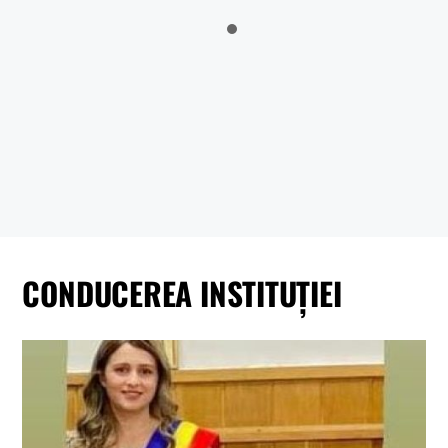
Sălătrucu din județul Argeș și a localităților Perișani și Racoviță
din Judetul Vâlcea , proprietarii sau detinățorii acestora, precum
și sumele individuale aferente despăgubirilor
Anunt nr.4221 din 06.07.2026 – ANUNT DE MEDIU – ACTUALIZARE
PLAN URBANISTIC GENERAL SI REGULAMENT LOCAL DE URBANISM
BULETIN DE AVERTIZARE Nr.23/06.07.2026 – Făinarea viței de vie
– Uncinula necator
ANUNT in atentia locuitorilor comunei Tigveni – 03.07.2026 – Se
efectueaza operatiuni de dezinsectie, dezinfectie si deratizare
CONDUCEREA INSTITUȚIEI