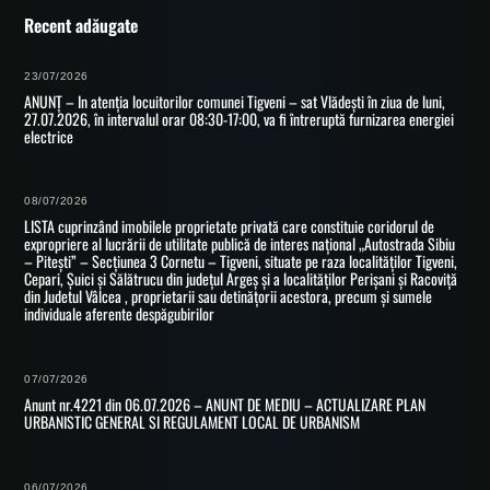
Recent adăugate
23/07/2026
ANUNȚ – In atenția locuitorilor comunei Tigveni – sat Vlădești în ziua de luni,
27.07.2026, în intervalul orar 08:30-17:00, va fi întreruptă furnizarea energiei
electrice
08/07/2026
LISTA cuprinzând imobilele proprietate privată care constituie coridorul de
expropriere al lucrării de utilitate publică de interes național „Autostrada Sibiu
– Pitești” – Secțiunea 3 Cornetu – Tigveni, situate pe raza localităților Tigveni,
Cepari, Șuici și Sălătrucu din județul Argeș și a localităților Perișani și Racoviță
din Judetul Vâlcea , proprietarii sau detinățorii acestora, precum și sumele
individuale aferente despăgubirilor
07/07/2026
Anunt nr.4221 din 06.07.2026 – ANUNT DE MEDIU – ACTUALIZARE PLAN
URBANISTIC GENERAL SI REGULAMENT LOCAL DE URBANISM
06/07/2026