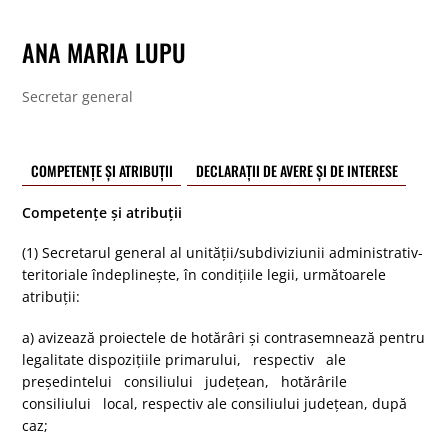
ANA MARIA LUPU
Secretar general
COMPETENȚE ȘI ATRIBUȚII
DECLARAȚII DE AVERE ȘI DE INTERESE
Competențe și atribuții
(1) Secretarul general al unităţii/subdiviziunii administrativ-
teritoriale îndeplineşte, în condiţiile legii, următoarele
atribuţii:
a) avizează proiectele de hotărâri şi contrasemnează pentru
legalitate dispoziţiile primarului, respectiv ale
preşedintelui consiliului judeţean, hotărârile
consiliului local, respectiv ale consiliului judeţean, după
caz;