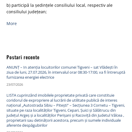
b) participă la şedinţele consiliului local, respectiv ale
consiliului judeţean;
More
Postari recente
ANUNȚ – In atenția locuitorilor comunei Tigveni – sat Vlădești în
ziua de luni, 27.07.2026, în intervalul orar 08:30-17:00, va fi întreruptă
furnizarea energiei electrice
23/07/2026
LISTA cuprinzând imobilele proprietate privată care constituie
coridorul de expropriere al lucrării de utilitate publică de interes
național „Autostrada Sibiu – Pitești” – Secțiunea 3 Cornetu – Tigveni,
situate pe raza localităților Tigveni, Cepari, Șuici și Sălătrucu din
județul Argeș și a localităților Perișani și Racoviță din Judetul Vâlcea ,
proprietarii sau detinățorii acestora, precum și sumele individuale
aferente despăgubirilor