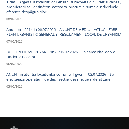
județul Argeș și a localităților Perișani și Racoviță din Judetul Vâlcea ,
proprietarii sau detinățorii acestora, precum și sumele individuale
aferente despăgubirilor
08/07/2026
Anunt nr.4221 din 06.07.2026 – ANUNT DE MEDIU – ACTUALIZARE
PLAN URBANISTIC GENERAL SI REGULAMENT LOCAL DE URBANISM
07/07/2026
BULETIN DE AVERTIZARE Nr.23/06.07.2026 – Făinarea viței de vie –
Uncinula necator
06/07/2026
ANUNT in atentia locuitorilor comunei Tigveni – 03.07.2026 – Se
efectueaza operatiuni de dezinsectie, dezinfectie si deratizare
03/07/2026