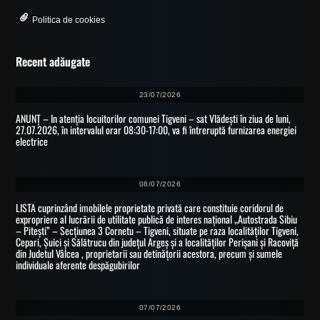
Politica de cookies
Recent adăugate
23/07/2026
ANUNȚ – In atenția locuitorilor comunei Tigveni – sat Vlădești în ziua de luni,
27.07.2026, în intervalul orar 08:30-17:00, va fi întreruptă furnizarea energiei
electrice
08/07/2026
LISTA cuprinzând imobilele proprietate privată care constituie coridorul de
expropriere al lucrării de utilitate publică de interes național „Autostrada Sibiu
– Pitești” – Secțiunea 3 Cornetu – Tigveni, situate pe raza localităților Tigveni,
Cepari, Șuici și Sălătrucu din județul Argeș și a localităților Perișani și Racoviță
din Judetul Vâlcea , proprietarii sau detinățorii acestora, precum și sumele
individuale aferente despăgubirilor
07/07/2026