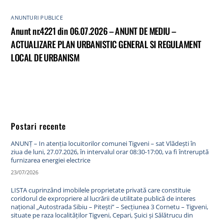
ANUNTURI PUBLICE
Anunt nr.4221 din 06.07.2026 – ANUNT DE MEDIU –
ACTUALIZARE PLAN URBANISTIC GENERAL SI REGULAMENT
LOCAL DE URBANISM
Postari recente
ANUNȚ – In atenția locuitorilor comunei Tigveni – sat Vlădești în
ziua de luni, 27.07.2026, în intervalul orar 08:30-17:00, va fi întreruptă
furnizarea energiei electrice
23/07/2026
LISTA cuprinzând imobilele proprietate privată care constituie
coridorul de expropriere al lucrării de utilitate publică de interes
național „Autostrada Sibiu – Pitești” – Secțiunea 3 Cornetu – Tigveni,
situate pe raza localităților Tigveni, Cepari, Șuici și Sălătrucu din