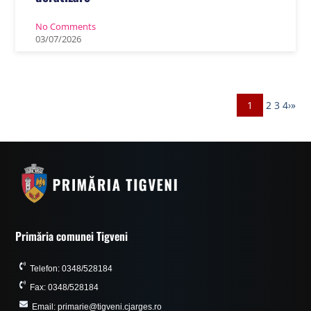
No Comments
03
/
07
/
2026
1
2
3
4
›
»
Primăria comunei Tigveni
Telefon: 0348/528184
Fax: 0348/528184
Email: primarie@tigveni.cjarges.ro