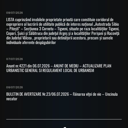
08/07/2026
LISTA cuprinzând imobilele proprietate privată care constituie coridorul de
expropriere al lucrării de utilitate publică de interes național „Autostrada Sibiu
– Pitești” – Secțiunea 3 Cornetu – Tigveni, situate pe raza localităților Tigveni,
Cepari, Șuici și Sălătrucu din județul Argeș și a localităților Perișani și Racoviță
din Judetul Vâlcea , proprietarii sau detinățorii acestora, precum și sumele
individuale aferente despăgubirilor
07/07/2026
Anunt nr.4221 din 06.07.2026 – ANUNT DE MEDIU – ACTUALIZARE PLAN
URBANISTIC GENERAL SI REGULAMENT LOCAL DE URBANISM
06/07/2026
BULETIN DE AVERTIZARE Nr.23/06.07.2026 – Făinarea viței de vie – Uncinula
necator