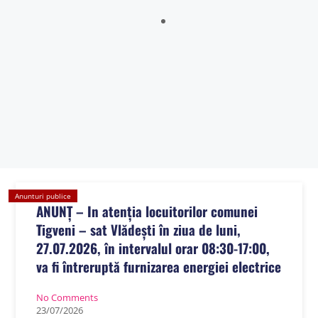
Sălătrucu din județul Argeș și a localităților Perișani și Racoviță
din Judetul Vâlcea , proprietarii sau detinățorii acestora, precum
și sumele individuale aferente despăgubirilor
Anunt nr.4221 din 06.07.2026 – ANUNT DE MEDIU – ACTUALIZARE
PLAN URBANISTIC GENERAL SI REGULAMENT LOCAL DE URBANISM
BULETIN DE AVERTIZARE Nr.23/06.07.2026 – Făinarea viței de vie
– Uncinula necator
ANUNT in atentia locuitorilor comunei Tigveni – 03.07.2026 – Se
efectueaza operatiuni de dezinsectie, dezinfectie si deratizare
Anunturi publice
ANUNȚ – In atenția locuitorilor comunei
Tigveni – sat Vlădești în ziua de luni,
27.07.2026, în intervalul orar 08:30-17:00,
va fi întreruptă furnizarea energiei electrice
No Comments
23
/
07
/
2026