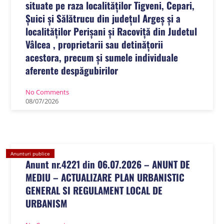
situate pe raza localităților Tigveni, Cepari,
Șuici și Sălătrucu din județul Argeș și a
localităților Perișani și Racoviță din Judetul
Vâlcea , proprietarii sau detinățorii
acestora, precum și sumele individuale
aferente despăgubirilor
No Comments
08
/
07
/
2026
Anunturi publice
Anunt nr.4221 din 06.07.2026 – ANUNT DE
MEDIU – ACTUALIZARE PLAN URBANISTIC
GENERAL SI REGULAMENT LOCAL DE
URBANISM