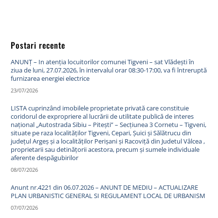
Postari recente
ANUNȚ – In atenția locuitorilor comunei Tigveni – sat Vlădești în
ziua de luni, 27.07.2026, în intervalul orar 08:30-17:00, va fi întreruptă
furnizarea energiei electrice
23/07/2026
LISTA cuprinzând imobilele proprietate privată care constituie
coridorul de expropriere al lucrării de utilitate publică de interes
național „Autostrada Sibiu – Pitești” – Secțiunea 3 Cornetu – Tigveni,
situate pe raza localităților Tigveni, Cepari, Șuici și Sălătrucu din
județul Argeș și a localităților Perișani și Racoviță din Judetul Vâlcea ,
proprietarii sau detinățorii acestora, precum și sumele individuale
aferente despăgubirilor
08/07/2026
Anunt nr.4221 din 06.07.2026 – ANUNT DE MEDIU – ACTUALIZARE
PLAN URBANISTIC GENERAL SI REGULAMENT LOCAL DE URBANISM
07/07/2026