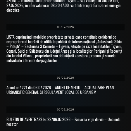
ANUNȚ – In atenția locuitorilor comunei Tigveni – sat Vlădești în ziua de luni,
27.07.2026, în intervalul orar 08:30-17:00, va fi întreruptă furnizarea energiei
electrice
08/07/2026
LISTA cuprinzând imobilele proprietate privată care constituie coridorul de
expropriere al lucrării de utilitate publică de interes național „Autostrada Sibiu
– Pitești” – Secțiunea 3 Cornetu – Tigveni, situate pe raza localităților Tigveni,
Cepari, Șuici și Sălătrucu din județul Argeș și a localităților Perișani și Racoviță
din Judetul Vâlcea , proprietarii sau detinățorii acestora, precum și sumele
individuale aferente despăgubirilor
07/07/2026
Anunt nr.4221 din 06.07.2026 – ANUNT DE MEDIU – ACTUALIZARE PLAN
URBANISTIC GENERAL SI REGULAMENT LOCAL DE URBANISM
06/07/2026
BULETIN DE AVERTIZARE Nr.23/06.07.2026 – Făinarea viței de vie – Uncinula
necator