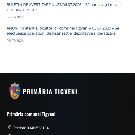
BULETIN DE AVERTIZARE Nr.23/06.07.2026 – Făinarea viței de vie –
Uncinula necator
06/07/2026
ANUNT in atentia locuitorilor comunei Tigveni – 03.07.2026 – Se
efectueaza operatiuni de dezinsectie, dezinfectie si deratizare
03/07/2026
Primăria comunei Tigveni
Telefon: 0348/528184