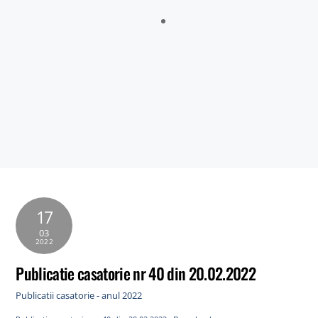
Sălătrucu din județul Argeș și a localităților Perișani și Racoviță
din Judetul Vâlcea , proprietarii sau detinățorii acestora, precum
și sumele individuale aferente despăgubirilor
Anunt nr.4221 din 06.07.2026 – ANUNT DE MEDIU – ACTUALIZARE
PLAN URBANISTIC GENERAL SI REGULAMENT LOCAL DE URBANISM
BULETIN DE AVERTIZARE Nr.23/06.07.2026 – Făinarea viței de vie
– Uncinula necator
ANUNT in atentia locuitorilor comunei Tigveni – 03.07.2026 – Se
efectueaza operatiuni de dezinsectie, dezinfectie si deratizare
17
03
2022
Publicatie casatorie nr 40 din 20.02.2022
Publicatii casatorie - anul 2022