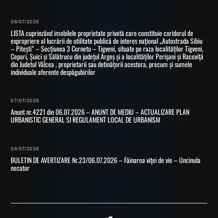
08/07/2026
LISTA cuprinzând imobilele proprietate privată care constituie coridorul de
expropriere al lucrării de utilitate publică de interes național „Autostrada Sibiu
– Pitești” – Secțiunea 3 Cornetu – Tigveni, situate pe raza localităților Tigveni,
Cepari, Șuici și Sălătrucu din județul Argeș și a localităților Perișani și Racoviță
din Judetul Vâlcea , proprietarii sau detinățorii acestora, precum și sumele
individuale aferente despăgubirilor
07/07/2026
Anunt nr.4221 din 06.07.2026 – ANUNT DE MEDIU – ACTUALIZARE PLAN
URBANISTIC GENERAL SI REGULAMENT LOCAL DE URBANISM
06/07/2026
BULETIN DE AVERTIZARE Nr.23/06.07.2026 – Făinarea viței de vie – Uncinula
necator