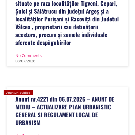
situate pe raza localităților Tigveni, Cepari,
Șuici și Sălătrucu din județul Argeș și a
localităților Perișani și Racoviță din Judetul
Vâlcea , proprietarii sau detinățorii
acestora, precum și sumele individuale
aferente despăgubirilor
No Comments
08
/
07
/
2026
Anunturi publice
Anunt nr.4221 din 06.07.2026 – ANUNT DE
MEDIU – ACTUALIZARE PLAN URBANISTIC
GENERAL SI REGULAMENT LOCAL DE
URBANISM