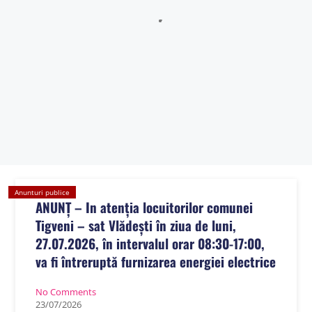
Sălătrucu din județul Argeș și a localităților Perișani și Racoviță
din Judetul Vâlcea , proprietarii sau detinățorii acestora, precum
și sumele individuale aferente despăgubirilor
Anunt nr.4221 din 06.07.2026 – ANUNT DE MEDIU – ACTUALIZARE
PLAN URBANISTIC GENERAL SI REGULAMENT LOCAL DE URBANISM
BULETIN DE AVERTIZARE Nr.23/06.07.2026 – Făinarea viței de vie
– Uncinula necator
ANUNT in atentia locuitorilor comunei Tigveni – 03.07.2026 – Se
efectueaza operatiuni de dezinsectie, dezinfectie si deratizare
Anunturi publice
ANUNȚ – In atenția locuitorilor comunei
Tigveni – sat Vlădești în ziua de luni,
27.07.2026, în intervalul orar 08:30-17:00,
va fi întreruptă furnizarea energiei electrice
No Comments
23
/
07
/
2026