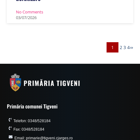
No Comments
03
/
07
/
2026
1
2
3
4
›
»
Primăria comunei Tigveni
Telefon: 0348/528184
Fax: 0348/528184
Email: primarie@tigveni.cjarges.ro