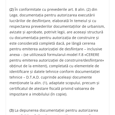
(2)
În conformitate cu prevederile art. 8 alin. (2) din
Lege, documentaţia pentru autorizarea executării
lucrărilor de desfiinţare, elaborată în temeiul şi cu
respectarea prevederilor documentaţiilor de urbanism,
avizate şi aprobate, potrivit legii, are aceeaşi structură
cu documentaţia pentru autorizaţia de construire şi
este considerată completă dacă, pe lângă cererea
pentru emiterea autorizaţiei de desfiinţare – inclusive
anexa – (se utilizează formularul-model F.8 «CERERE
pentru emiterea autorizaţiei de construire/desfiinţare»
obţinut de la emitent), completată cu elementele de
identificare şi datele tehnice conform documentaţiei
tehnice – D.T.A.D. cuprinde aceleaşi documente
menţionate la alin. (1), adaptate scopului, precum şi
certificatul de atestare fiscală privind valoarea de
impozitare a imobilului (în copie).
(3)
La depunerea documentaţiei pentru autorizarea