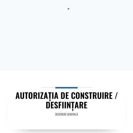
Sălătrucu din județul Argeș și a localităților Perișani și Racoviță
din Judetul Vâlcea , proprietarii sau detinățorii acestora, precum
și sumele individuale aferente despăgubirilor
Anunt nr.4221 din 06.07.2026 – ANUNT DE MEDIU – ACTUALIZARE
PLAN URBANISTIC GENERAL SI REGULAMENT LOCAL DE URBANISM
BULETIN DE AVERTIZARE Nr.23/06.07.2026 – Făinarea viței de vie
– Uncinula necator
ANUNT in atentia locuitorilor comunei Tigveni – 03.07.2026 – Se
efectueaza operatiuni de dezinsectie, dezinfectie si deratizare
AUTORIZAŢIA DE CONSTRUIRE /
DESFIINŢARE
DESCRIERE GENERALĂ