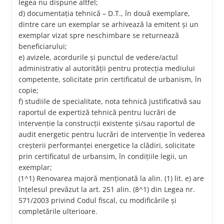
legea nu dispune altfel;
d) documentaţia tehnică – D.T., în două exemplare,
dintre care un exemplar se arhivează la emitent şi un
exemplar vizat spre neschimbare se returnează
beneficiarului;
e) avizele, acordurile şi punctul de vedere/actul
administrativ al autorităţii pentru protecţia mediului
competente, solicitate prin certificatul de urbanism, în
copie;
f) studiile de specialitate, nota tehnică justificativă sau
raportul de expertiză tehnică pentru lucrări de
intervenţie la construcţii existente şi/sau raportul de
audit energetic pentru lucrări de intervenţie în vederea
creşterii performanţei energetice la clădiri, solicitate
prin certificatul de urbansim, în condiţiile legii, un
exemplar;
(1^1) Renovarea majoră menţionată la alin. (1) lit. e) are
înţelesul prevăzut la art. 251 alin. (8^1) din Legea nr.
571/2003 privind Codul fiscal, cu modificările şi
completările ulterioare.