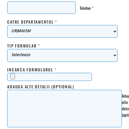
Telefon
*
CATRE DEPARTAMENTUL
*
TIP FORMULAR
*
INCARCA FORMULARUL
*
ADAUGA ALTE DETALII (OPTIONAL)
Ada
alte
detal
(opt