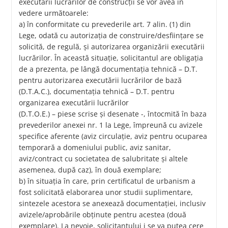
executării lucrărilor de construcţii se vor avea în
vedere următoarele:
a) în conformitate cu prevederile art. 7 alin. (1) din
Lege, odată cu autorizaţia de construire/desfiinţare se
solicită, de regulă, şi autorizarea organizării executării
lucrărilor. În această situaţie, solicitantul are obligaţia
de a prezenta, pe lângă documentaţia tehnică – D.T.
pentru autorizarea executării lucrărilor de bază
(D.T.A.C.), documentaţia tehnică – D.T. pentru
organizarea executării lucrărilor
(D.T.O.E.) – piese scrise şi desenate -, întocmită în baza
prevederilor anexei nr. 1 la Lege, împreună cu avizele
specifice aferente (aviz circulaţie, aviz pentru ocuparea
temporară a domeniului public, aviz sanitar,
aviz/contract cu societatea de salubritate şi altele
asemenea, după caz), în două exemplare;
b) în situaţia în care, prin certificatul de urbanism a
fost solicitată elaborarea unor studii suplimentare,
sintezele acestora se anexează documentaţiei, inclusiv
avizele/aprobările obţinute pentru acestea (două
exemplare). La nevoie, solicitantului i se va putea cere