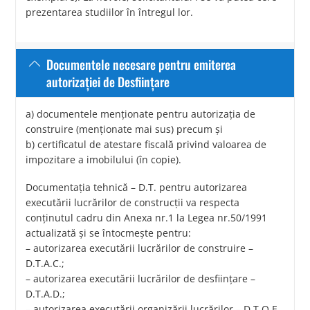
prezentarea studiilor în întregul lor.
Documentele necesare pentru emiterea
autorizaţiei de Desfiinţare
a) documentele menţionate pentru autorizaţia de
construire (menționate mai sus) precum şi
b) certificatul de atestare fiscală privind valoarea de
impozitare a imobilului (în copie).
Documentaţia tehnică – D.T. pentru autorizarea
executării lucrărilor de construcţii va respecta
conţinutul cadru din Anexa nr.1 la Legea nr.50/1991
actualizată şi se întocmeşte pentru:
– autorizarea executării lucrărilor de construire –
D.T.A.C.;
– autorizarea executării lucrărilor de desfiinţare –
D.T.A.D.;
– autorizarea executării organizării lucrărilor – D.T.O.E.