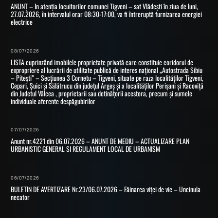
ANUNȚ – In atenția locuitorilor comunei Tigveni – sat Vlădești în ziua de luni,
27.07.2026, în intervalul orar 08:30-17:00, va fi întreruptă furnizarea energiei
electrice
08/07/2026
LISTA cuprinzând imobilele proprietate privată care constituie coridorul de
expropriere al lucrării de utilitate publică de interes național „Autostrada Sibiu
– Pitești” – Secțiunea 3 Cornetu – Tigveni, situate pe raza localităților Tigveni,
Cepari, Șuici și Sălătrucu din județul Argeș și a localităților Perișani și Racoviță
din Judetul Vâlcea , proprietarii sau detinățorii acestora, precum și sumele
individuale aferente despăgubirilor
07/07/2026
Anunt nr.4221 din 06.07.2026 – ANUNT DE MEDIU – ACTUALIZARE PLAN
URBANISTIC GENERAL SI REGULAMENT LOCAL DE URBANISM
06/07/2026
BULETIN DE AVERTIZARE Nr.23/06.07.2026 – Făinarea viței de vie – Uncinula
necator