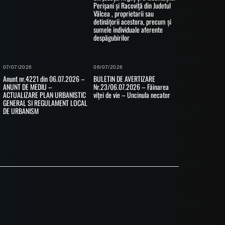
Perișani și Racoviță din Judetul
Vâlcea , proprietarii sau
detinățorii acestora, precum și
sumele individuale aferente
despăgubirilor
07/07/2026
06/07/2026
Anunt nr.4221 din 06.07.2026 –
BULETIN DE AVERTIZARE
ANUNT DE MEDIU –
Nr.23/06.07.2026 – Făinarea
ACTUALIZARE PLAN URBANISTIC
viței de vie – Uncinula necator
GENERAL SI REGULAMENT LOCAL
DE URBANISM