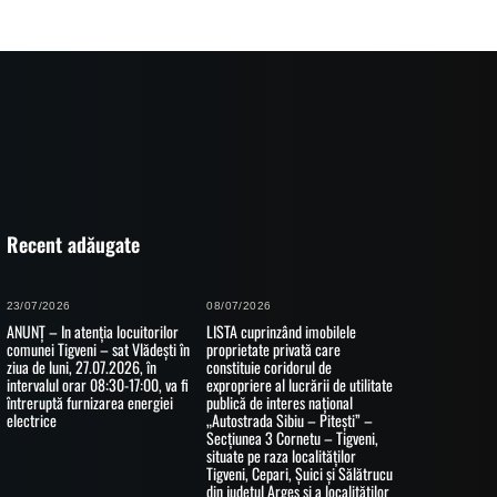
Recent adăugate
23/07/2026
08/07/2026
ANUNȚ – In atenția locuitorilor
LISTA cuprinzând imobilele
comunei Tigveni – sat Vlădești în
proprietate privată care
ziua de luni, 27.07.2026, în
constituie coridorul de
intervalul orar 08:30-17:00, va fi
expropriere al lucrării de utilitate
întreruptă furnizarea energiei
publică de interes național
electrice
„Autostrada Sibiu – Pitești” –
Secțiunea 3 Cornetu – Tigveni,
situate pe raza localităților
Tigveni, Cepari, Șuici și Sălătrucu
din județul Argeș și a localităților