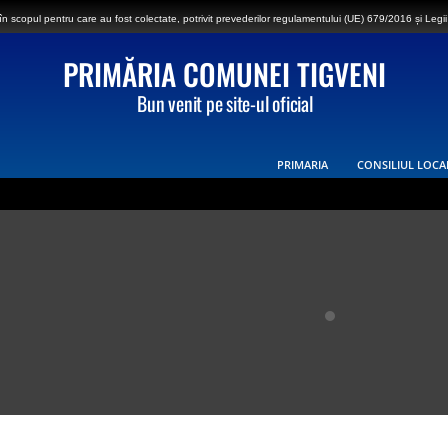
 scopul pentru care au fost colectate, potrivit prevederilor regulamentului (UE) 679/2016 și Legii
PRIMĂRIA COMUNEI TIGVENI
Bun venit pe site-ul oficial
PRIMARIA
CONSILIUL LOCA
ei Tigveni – sat Vlădești în ziua de luni, 27.07.2026, în intervalul orar 08:30-17:00, va fi
e privată care constituie coridorul de expropriere al lucrării de utilitate publică de inte
 Cepari, Șuici și Sălătrucu din județul Argeș și a localităților Perișani și Racoviță din Judet
ANUNT DE MEDIU – ACTUALIZARE PLAN URBANISTIC GENERAL SI REGULAMENT LOCAL DE 
2026 – Făinarea viței de vie – Uncinula necator
i Tigveni – 03.07.2026 – Se efectueaza operatiuni de dezinsectie, dezinfectie si deratiza