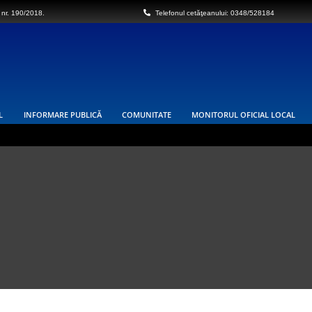
 nr. 190/2018.
Telefonul cetăţeanului: 0348/528184
L
INFORMARE PUBLICĂ
COMUNITATE
MONITORUL OFICIAL LOCAL
 întreruptă furnizarea energiei electrice
res național „Autostrada Sibiu – Pitești” – Secțiunea 3 Cornetu – Tigveni,
ul Vâlcea , proprietarii sau detinățorii acestora, precum și sumele individuale
URBANISM
re