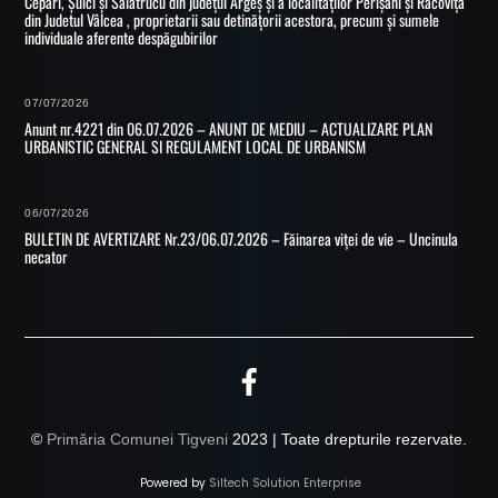
Cepari, Șuici și Sălătrucu din județul Argeș și a localităților Perișani și Racoviță
din Judetul Vâlcea , proprietarii sau detinățorii acestora, precum și sumele
individuale aferente despăgubirilor
07/07/2026
Anunt nr.4221 din 06.07.2026 – ANUNT DE MEDIU – ACTUALIZARE PLAN
URBANISTIC GENERAL SI REGULAMENT LOCAL DE URBANISM
06/07/2026
BULETIN DE AVERTIZARE Nr.23/06.07.2026 – Făinarea viței de vie – Uncinula
necator
©
Primăria Comunei Tigveni
2023 | Toate drepturile rezervate.
Powered by
Siltech Solution Enterprise