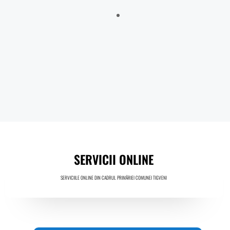
Sălătrucu din județul Argeș și a localităților Perișani și Racoviță
din Judetul Vâlcea , proprietarii sau detinățorii acestora, precum
și sumele individuale aferente despăgubirilor
Anunt nr.4221 din 06.07.2026 – ANUNT DE MEDIU – ACTUALIZARE
PLAN URBANISTIC GENERAL SI REGULAMENT LOCAL DE URBANISM
BULETIN DE AVERTIZARE Nr.23/06.07.2026 – Făinarea viței de vie
– Uncinula necator
ANUNT in atentia locuitorilor comunei Tigveni – 03.07.2026 – Se
efectueaza operatiuni de dezinsectie, dezinfectie si deratizare
SERVICII ONLINE
SERVICIILE ONLINE DIN CADRUL PRIMĂRIEI COMUNEI TIGVENI