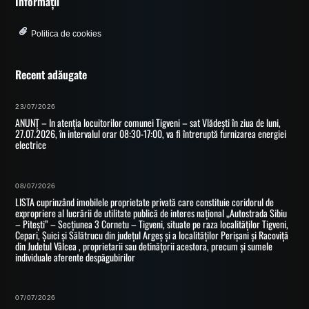
Informații
Politica de cookies
Recent adăugate
23/07/2026
ANUNȚ – In atenția locuitorilor comunei Tigveni – sat Vlădești în ziua de luni,
27.07.2026, în intervalul orar 08:30-17:00, va fi întreruptă furnizarea energiei
electrice
08/07/2026
LISTA cuprinzând imobilele proprietate privată care constituie coridorul de
expropriere al lucrării de utilitate publică de interes național „Autostrada Sibiu
– Pitești” – Secțiunea 3 Cornetu – Tigveni, situate pe raza localităților Tigveni,
Cepari, Șuici și Sălătrucu din județul Argeș și a localităților Perișani și Racoviță
din Judetul Vâlcea , proprietarii sau detinățorii acestora, precum și sumele
individuale aferente despăgubirilor
07/07/2026