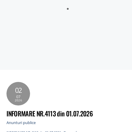
Sălătrucu din județul Argeș și a localităților Perișani și Racoviță
din Judetul Vâlcea , proprietarii sau detinățorii acestora, precum
și sumele individuale aferente despăgubirilor
Anunt nr.4221 din 06.07.2026 – ANUNT DE MEDIU – ACTUALIZARE
PLAN URBANISTIC GENERAL SI REGULAMENT LOCAL DE URBANISM
BULETIN DE AVERTIZARE Nr.23/06.07.2026 – Făinarea viței de vie
– Uncinula necator
ANUNT in atentia locuitorilor comunei Tigveni – 03.07.2026 – Se
efectueaza operatiuni de dezinsectie, dezinfectie si deratizare
02
07
2026
INFORMARE NR.4113 din 01.07.2026
Anunturi publice