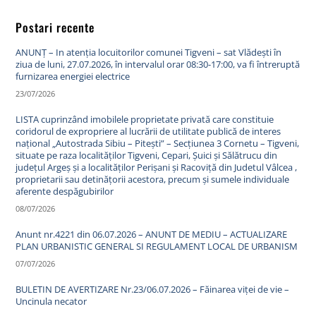
Postari recente
ANUNȚ – In atenția locuitorilor comunei Tigveni – sat Vlădești în
ziua de luni, 27.07.2026, în intervalul orar 08:30-17:00, va fi întreruptă
furnizarea energiei electrice
23/07/2026
LISTA cuprinzând imobilele proprietate privată care constituie
coridorul de expropriere al lucrării de utilitate publică de interes
național „Autostrada Sibiu – Pitești” – Secțiunea 3 Cornetu – Tigveni,
situate pe raza localităților Tigveni, Cepari, Șuici și Sălătrucu din
județul Argeș și a localităților Perișani și Racoviță din Judetul Vâlcea ,
proprietarii sau detinățorii acestora, precum și sumele individuale
aferente despăgubirilor
08/07/2026
Anunt nr.4221 din 06.07.2026 – ANUNT DE MEDIU – ACTUALIZARE
PLAN URBANISTIC GENERAL SI REGULAMENT LOCAL DE URBANISM
07/07/2026
BULETIN DE AVERTIZARE Nr.23/06.07.2026 – Făinarea viței de vie –
Uncinula necator