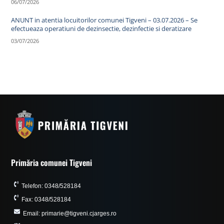
06/07/2026
ANUNT in atentia locuitorilor comunei Tigveni – 03.07.2026 – Se
efectueaza operatiuni de dezinsectie, dezinfectie si deratizare
03/07/2026
Primăria comunei Tigveni
Telefon: 0348/528184
Fax: 0348/528184
Email: primarie@tigveni.cjarges.ro