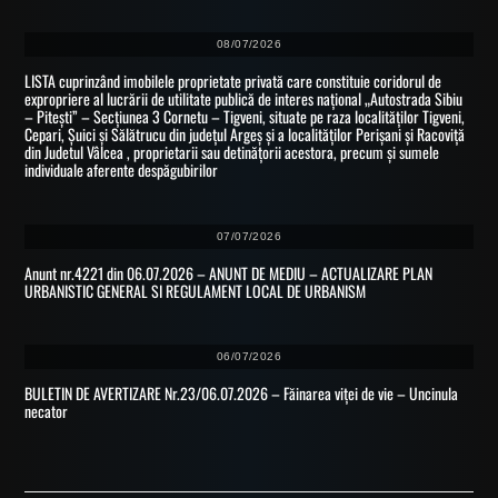
08/07/2026
LISTA cuprinzând imobilele proprietate privată care constituie coridorul de
expropriere al lucrării de utilitate publică de interes național „Autostrada Sibiu
– Pitești” – Secțiunea 3 Cornetu – Tigveni, situate pe raza localităților Tigveni,
Cepari, Șuici și Sălătrucu din județul Argeș și a localităților Perișani și Racoviță
din Judetul Vâlcea , proprietarii sau detinățorii acestora, precum și sumele
individuale aferente despăgubirilor
07/07/2026
Anunt nr.4221 din 06.07.2026 – ANUNT DE MEDIU – ACTUALIZARE PLAN
URBANISTIC GENERAL SI REGULAMENT LOCAL DE URBANISM
06/07/2026
BULETIN DE AVERTIZARE Nr.23/06.07.2026 – Făinarea viței de vie – Uncinula
necator