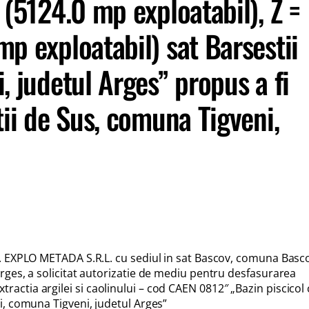
 (5124.0 mp exploatabil), Z =
p exploatabil) sat Barsestii
, judetul Arges” propus a fi
tii de Sus, comuna Tigveni,
C. EXPLO METADA S.R.L. cu sediul in sat Bascov, comuna Basc
rges, a solicitat autorizatie de mediu pentru desfasurarea
; extractia argilei si caolinului – cod CAEN 0812″ „Bazin piscicol
i, comuna Tigveni, judetul Arges”