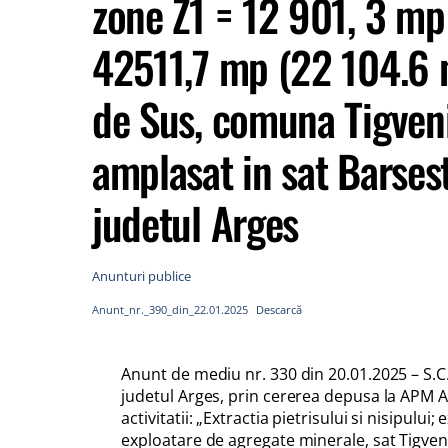
zone Z1 = 12 901, 3 mp
42511,7 mp (22 104.6 m
de Sus, comuna Tigveni
amplasat in sat Barses
judetul Arges
Anunturi publice
Anunt_nr._390_din_22.01.2025
Descarcă
Anunt de mediu nr. 330 din 20.01.2025 – S.
judetul Arges, prin cererea depusa la APM A
activitatii: „Extractia pietrisului si nisipului
exploatare de agregate minerale, sat Tigven