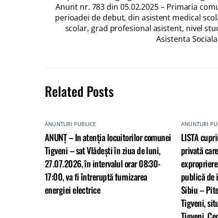
Anunt nr. 783 din 05.02.2025 – Primaria com
perioadei de debut, din asistent medical scola
scolar, grad profesional asistent, nivel st
Asistenta Sociala
Related Posts
ANUNTURI PUBLICE
ANUNTURI PU
ANUNȚ – In atenția locuitorilor comunei
LISTA cupri
Tigveni – sat Vlădești în ziua de luni,
privată care
27.07.2026, în intervalul orar 08:30-
expropriere 
17:00, va fi întreruptă furnizarea
publică de 
energiei electrice
Sibiu – Pit
Tigveni, sit
Tigveni, Cep