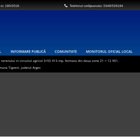
 nr. 190/2018.
Telefonul cetăţeanului: 0348/528184
L
INFORMARE PUBLICĂ
COMUNITATE
MONITORUL OFICIAL LOCAL
 terenului in circuitul agricol S=55 413 mp, formata din doua zone Z1 = 12 901,
omuna Tigveni, judetul Arges
 întreruptă furnizarea energiei electrice
res național „Autostrada Sibiu – Pitești” – Secțiunea 3 Cornetu – Tigveni,
ul Vâlcea , proprietarii sau detinățorii acestora, precum și sumele individuale
URBANISM
re