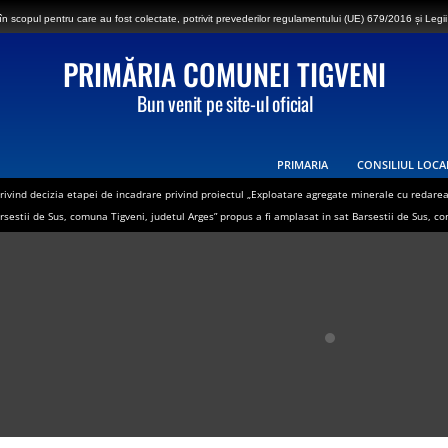
 scopul pentru care au fost colectate, potrivit prevederilor regulamentului (UE) 679/2016 și Legii
PRIMĂRIA COMUNEI TIGVENI
Bun venit pe site-ul oficial
PRIMARIA
CONSILIUL LOCA
rivind decizia etapei de incadrare privind proiectul „Exploatare agregate minerale cu redarea
estii de Sus, comuna Tigveni, judetul Arges” propus a fi amplasat in sat Barsestii de Sus, c
ei Tigveni – sat Vlădești în ziua de luni, 27.07.2026, în intervalul orar 08:30-17:00, va fi
e privată care constituie coridorul de expropriere al lucrării de utilitate publică de inte
 Cepari, Șuici și Sălătrucu din județul Argeș și a localităților Perișani și Racoviță din Judet
ANUNT DE MEDIU – ACTUALIZARE PLAN URBANISTIC GENERAL SI REGULAMENT LOCAL DE 
2026 – Făinarea viței de vie – Uncinula necator
i Tigveni – 03.07.2026 – Se efectueaza operatiuni de dezinsectie, dezinfectie si deratiza