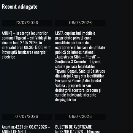
Recent adăugate
23/07/2026
08/07/2026
ANUNȚ – In atenția locuitorilor
LISTA cuprinzând imobilele
comunei Tigveni – sat Vlădești în
proprietate privată care
ziua de luni, 27.07.2026, în
constituie coridorul de
intervalul orar 08:30-17:00, va fi
expropriere al lucrării de utilitate
întreruptă furnizarea energiei
publică de interes național
electrice
„Autostrada Sibiu – Pitești” –
Secțiunea 3 Cornetu – Tigveni,
situate pe raza localităților
Tigveni, Cepari, Șuici și Sălătrucu
din județul Argeș și a localităților
Perișani și Racoviță din Judetul
Vâlcea , proprietarii sau
detinățorii acestora, precum și
sumele individuale aferente
despăgubirilor
07/07/2026
06/07/2026
Anunt nr.4221 din 06.07.2026 –
BULETIN DE AVERTIZARE
ANUNT DE MEDIU –
Nr.23/06.07.2026 – Făinarea