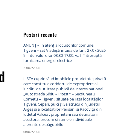
Postari recente
ANUNȚ – In atenția locuitorilor comunei
Tigveni – sat Vlădești în ziua de luni, 27.07.2026,
în intervalul orar 08:30-17:00, va fi întreruptă
furnizarea energiei electrice
23/07/2026
d
LISTA cuprinzând imobilele proprietate privată
care constituie coridorul de expropriere al
lucrării de utilitate publică de interes național
„Autostrada Sibiu – Pitești” – Secțiunea 3
Cornetu – Tigveni, situate pe raza localităților
Tigveni, Cepari, Șuici și Sălătrucu din județul
Argeș și a localităților Perișani și Racoviță din
Judetul Vâlcea , proprietarii sau detinățorii
acestora, precum și sumele individuale
aferente despăgubirilor
08/07/2026