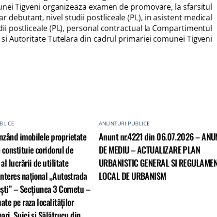
unei Tigveni organizeaza examen de promovare, la sfarsitul
r debutant, nivel studii postliceale (PL), in asistent medical
udii postliceale (PL), personal contractual la Compartimentul
 si Autoritate Tutelara din cadrul primariei comunei Tigveni
BLICE
ANUNTURI PUBLICE
nzând imobilele proprietate
Anunt nr.4221 din 06.07.2026 – ANU
 constituie coridorul de
DE MEDIU – ACTUALIZARE PLAN
al lucrării de utilitate
URBANISTIC GENERAL SI REGULAME
interes național „Autostrada
LOCAL DE URBANISM
ești” – Secțiunea 3 Cornetu –
uate pe raza localităților
ari, Șuici și Sălătrucu din