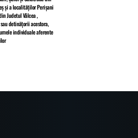
ș și a localităților Perișani
din Judetul Vâlcea ,
 sau detinățorii acestora,
umele individuale aferente
lor