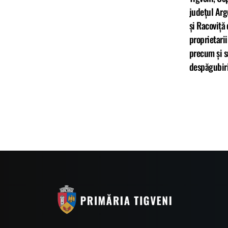
județul Arge
și Racoviță 
proprietarii
precum și s
despăgubiri