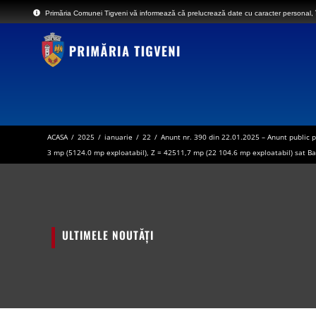
Skip
Primăria Comunei Tigveni vă informează că prelucrează date cu caracter personal, în
to
content
ACASA
/
2025
/
ianuarie
/
22
/
Anunt nr. 390 din 22.01.2025 – Anunt public p
3 mp (5124.0 mp exploatabil), Z = 42511,7 mp (22 104.6 mp exploatabil) sat Bars
ANUNȚ – In atenția locuitorilor comun
LISTA cuprinzând imobilele proprietat
situate pe raza localităților Tigveni,
aferente despăgubirilor
ULTIMELE NOUTĂȚI
Anunt nr.4221 din 06.07.2026 – 
BULETIN DE AVERTIZARE Nr.23/06.07.
ANUNT in atentia locuitorilor comune