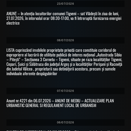
23/07/2026
ANUNȚ – In atenția locuitorilor comunei Tigveni – sat Vlădești în ziua de luni,
27.07.2026, în intervalul orar 08:30-17:00, va fi întreruptă furnizarea energiei
electrice
08/07/2026
LISTA cuprinzând imobilele proprietate privată care constituie coridorul de
expropriere al lucrării de utilitate publică de interes național „Autostrada Sibiu
– Pitești” – Secțiunea 3 Cornetu – Tigveni, situate pe raza localităților Tigveni,
Cepari, Șuici și Sălătrucu din județul Argeș și a localităților Perișani și Racoviță
din Judetul Vâlcea , proprietarii sau detinățorii acestora, precum și sumele
individuale aferente despăgubirilor
07/07/2026
Anunt nr.4221 din 06.07.2026 – ANUNT DE MEDIU – ACTUALIZARE PLAN
URBANISTIC GENERAL SI REGULAMENT LOCAL DE URBANISM
06/07/2026