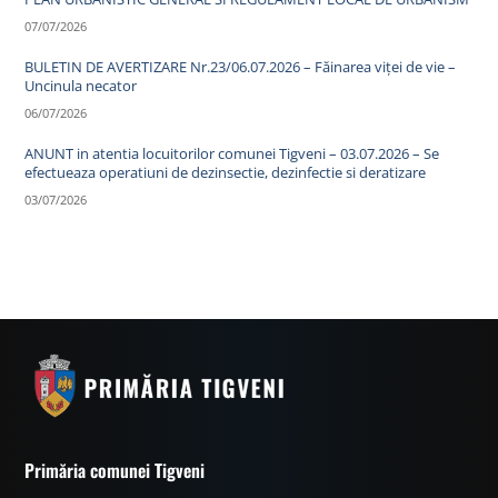
07/07/2026
BULETIN DE AVERTIZARE Nr.23/06.07.2026 – Făinarea viței de vie –
Uncinula necator
06/07/2026
ANUNT in atentia locuitorilor comunei Tigveni – 03.07.2026 – Se
efectueaza operatiuni de dezinsectie, dezinfectie si deratizare
03/07/2026
Primăria comunei Tigveni