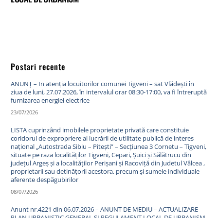
Postari recente
ANUNȚ – In atenția locuitorilor comunei Tigveni – sat Vlădești în
ziua de luni, 27.07.2026, în intervalul orar 08:30-17:00, va fi întreruptă
furnizarea energiei electrice
23/07/2026
LISTA cuprinzând imobilele proprietate privată care constituie
coridorul de expropriere al lucrării de utilitate publică de interes
național „Autostrada Sibiu – Pitești” – Secțiunea 3 Cornetu – Tigveni,
situate pe raza localităților Tigveni, Cepari, Șuici și Sălătrucu din
județul Argeș și a localităților Perișani și Racoviță din Judetul Vâlcea ,
proprietarii sau detinățorii acestora, precum și sumele individuale
aferente despăgubirilor
08/07/2026
Anunt nr.4221 din 06.07.2026 – ANUNT DE MEDIU – ACTUALIZARE
PLAN URBANISTIC GENERAL SI REGULAMENT LOCAL DE URBANISM