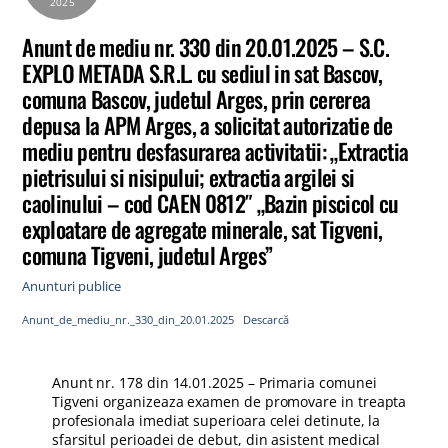
2025
Anunt de mediu nr. 330 din 20.01.2025 – S.C.
EXPLO METADA S.R.L. cu sediul in sat Bascov,
comuna Bascov, judetul Arges, prin cererea
depusa la APM Arges, a solicitat autorizatie de
mediu pentru desfasurarea activitatii: „Extractia
pietrisului si nisipului; extractia argilei si
caolinului – cod CAEN 0812″ „Bazin piscicol cu
exploatare de agregate minerale, sat Tigveni,
comuna Tigveni, judetul Arges”
Anunturi publice
Anunt_de_mediu_nr._330_din_20.01.2025
Descarcă
Anunt nr. 178 din 14.01.2025 – Primaria comunei
Tigveni organizeaza examen de promovare in treapta
profesionala imediat superioara celei detinute, la
sfarsitul perioadei de debut, din asistent medical