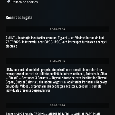
Politica de cookies
Recent adăugate
23/07/2026
ANUNȚ – In atenția locuitorilor comunei Tigveni – sat Vlădești în ziua de luni,
27.07.2026, în intervalul orar 08:30-17:00, va fi întreruptă furnizarea energiei
electrice
08/07/2026
LISTA cuprinzând imobilele proprietate privată care constituie coridorul de
expropriere al lucrării de utilitate publică de interes național „Autostrada Sibiu
– Pitești” – Secțiunea 3 Cornetu – Tigveni, situate pe raza localităților Tigveni,
Cepari, Șuici și Sălătrucu din județul Argeș și a localităților Perișani și Racoviță
din Judetul Vâlcea , proprietarii sau detinățorii acestora, precum și sumele
individuale aferente despăgubirilor
07/07/2026
Anunt nr.4221 din 06.07.2026 – ANUNT DE MEDIU – ACTUALIZARE PLAN