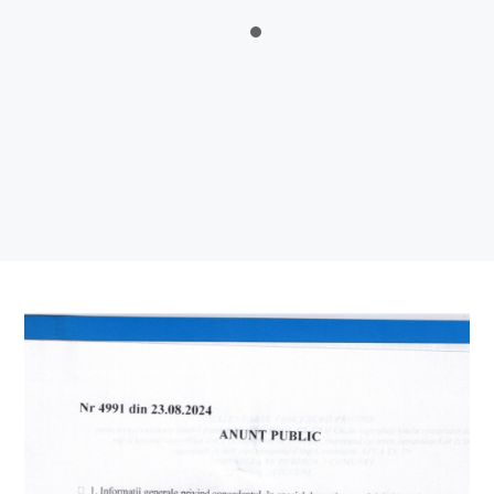
Sălătrucu din județul Argeș și a localităților Perișani și Racoviță
din Judetul Vâlcea , proprietarii sau detinățorii acestora, precum
și sumele individuale aferente despăgubirilor
Anunt nr.4221 din 06.07.2026 – ANUNT DE MEDIU – ACTUALIZARE
PLAN URBANISTIC GENERAL SI REGULAMENT LOCAL DE URBANISM
BULETIN DE AVERTIZARE Nr.23/06.07.2026 – Făinarea viței de vie
– Uncinula necator
ANUNT in atentia locuitorilor comunei Tigveni – 03.07.2026 – Se
efectueaza operatiuni de dezinsectie, dezinfectie si deratizare