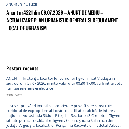
ANUNTURI PUBLICE
Anunt nr.4221 din 06.07.2026 – ANUNT DE MEDIU –
ACTUALIZARE PLAN URBANISTIC GENERAL SI REGULAMENT
LOCAL DE URBANISM
Postari recente
ANUNȚ – In atenția locuitorilor comunei Tigveni – sat Vlădești în
ziua de luni, 27.07.2026, în intervalul orar 08:30-17:00, va fi întreruptă
furnizarea energiei electrice
23/07/2026
LISTA cuprinzând imobilele proprietate privată care constituie
coridorul de expropriere al lucrării de utilitate publică de interes
național „Autostrada Sibiu – Pitești” – Secțiunea 3 Cornetu – Tigveni,
situate pe raza localităților Tigveni, Cepari, Șuici și Sălătrucu din
județul Argeș și a localităților Perișani și Racoviță din Judetul Vâlcea ,