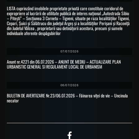
LISTA cuprinzând imobilele proprietate privată care constituie coridorul de
expropriere al lucrării de utilitate publică de interes național „Autostrada Sibiu
– Pitești” – Secțiunea 3 Cornetu – Tigveni, situate pe raza localităților Tigveni,
Cepari, Șuici și Sălătrucu din județul Argeș și a localităților Perișani și Racoviță
din Judetul Vâlcea , proprietarii sau detinățorii acestora, precum și sumele
individuale aferente despăgubirilor
07/07/2026
Anunt nr.4221 din 06.07.2026 – ANUNT DE MEDIU – ACTUALIZARE PLAN
URBANISTIC GENERAL SI REGULAMENT LOCAL DE URBANISM
06/07/2026
BULETIN DE AVERTIZARE Nr.23/06.07.2026 – Făinarea viței de vie – Uncinula
necator