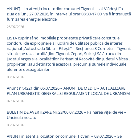
ANUNȚ – In atenția locuitorilor comunei Tigveni – sat Vlădești în
ziua de luni, 27.07.2026, în intervalul orar 08:30-17:00, va fi întreruptă
furnizarea energiei electrice
23/07/2026
LISTA cuprinzând imobilele proprietate privată care constituie
coridorul de expropriere al lucrării de utilitate publică de interes
național „Autostrada Sibiu – Pitești” – Secțiunea 3 Cornetu – Tigveni,
situate pe raza localităților Tigveni, Cepari, Șuici și Sălătrucu din
județul Argeș și a localităților Perișani și Racoviță din Judetul Vâlcea ,
proprietarii sau detinățorii acestora, precum și sumele individuale
aferente despăgubirilor
08/07/2026
Anunt nr.4221 din 06.07.2026 – ANUNT DE MEDIU – ACTUALIZARE
PLAN URBANISTIC GENERAL SI REGULAMENT LOCAL DE URBANISM
07/07/2026
BULETIN DE AVERTIZARE Nr.23/06.07.2026 – Făinarea viței de vie –
Uncinula necator
06/07/2026
ANUNT in atentia locuitorilor comunei Tigveni – 03.07.2026 – Se