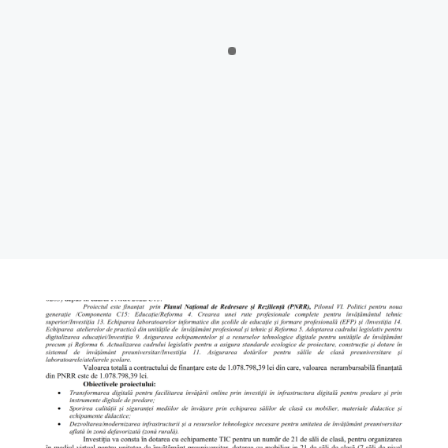
Tigveni, situate pe raza localităților Tigveni, Cepari, Șuici și
Sălătrucu din județul Argeș și a localităților Perișani și Racoviță
din Judetul Vâlcea , proprietarii sau detinățorii acestora, precum
și sumele individuale aferente despăgubirilor
Anunt nr.4221 din 06.07.2026 – ANUNT DE MEDIU – ACTUALIZARE
PLAN URBANISTIC GENERAL SI REGULAMENT LOCAL DE URBANISM
BULETIN DE AVERTIZARE Nr.23/06.07.2026 – Făinarea viței de vie
– Uncinula necator
ANUNT in atentia locuitorilor comunei Tigveni – 03.07.2026 – Se
efectueaza operatiuni de dezinsectie, dezinfectie si deratizare