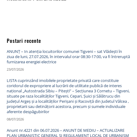
Postari recente
ANUNȚ – In atenția locuitorilor comunei Tigveni – sat Vlădești în
ziua de luni, 27.07.2026, în intervalul orar 08:30-17:00, va fi întreruptă
furnizarea energiei electrice
23/07/2026
LISTA cuprinzând imobilele proprietate privată care constituie
coridorul de expropriere al lucrării de utilitate publică de interes
național „Autostrada Sibiu – Pitești” – Secțiunea 3 Cornetu – Tigveni,
situate pe raza localităților Tigveni, Cepari, Șuici și Sălătrucu din
județul Argeș și a localităților Perișani și Racoviță din Judetul Vâlcea ,
proprietarii sau detinățorii acestora, precum și sumele individuale
aferente despăgubirilor
08/07/2026
Anunt nr.4221 din 06.07.2026 – ANUNT DE MEDIU – ACTUALIZARE
PLAN URBANISTIC GENERAL SI REGULAMENT LOCAL DE URBANISM