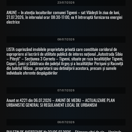
23/07/2026
ANUNȚ – In atenția locuitorilor comunei Tigveni – sat Vlădești în ziua de luni,
27.07.2026, în intervalul orar 08:30-17:00, va fi întreruptă furnizarea energiei
electrice
08/07/2026
LISTA cuprinzând imobilele proprietate privată care constituie coridorul de
expropriere al lucrării de utilitate publică de interes național „Autostrada Sibiu
– Pitești” – Secțiunea 3 Cornetu – Tigveni, situate pe raza localităților Tigveni,
Cepari, Șuici și Sălătrucu din județul Argeș și a localităților Perișani și Racoviță
din Judetul Vâlcea , proprietarii sau detinățorii acestora, precum și sumele
individuale aferente despăgubirilor
07/07/2026
Anunt nr.4221 din 06.07.2026 – ANUNT DE MEDIU – ACTUALIZARE PLAN
URBANISTIC GENERAL SI REGULAMENT LOCAL DE URBANISM
06/07/2026
BULETIN DE AVERTIZARE Nr.23/06.07.2026 – Făinarea viței de vie – Uncinula