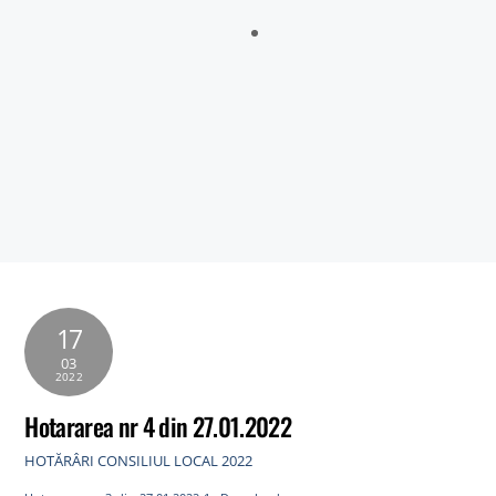
Sălătrucu din județul Argeș și a localităților Perișani și Racoviță
din Judetul Vâlcea , proprietarii sau detinățorii acestora, precum
și sumele individuale aferente despăgubirilor
Anunt nr.4221 din 06.07.2026 – ANUNT DE MEDIU – ACTUALIZARE
PLAN URBANISTIC GENERAL SI REGULAMENT LOCAL DE URBANISM
BULETIN DE AVERTIZARE Nr.23/06.07.2026 – Făinarea viței de vie
– Uncinula necator
ANUNT in atentia locuitorilor comunei Tigveni – 03.07.2026 – Se
efectueaza operatiuni de dezinsectie, dezinfectie si deratizare
17
03
2022
Hotararea nr 4 din 27.01.2022
HOTĂRÂRI CONSILIUL LOCAL 2022