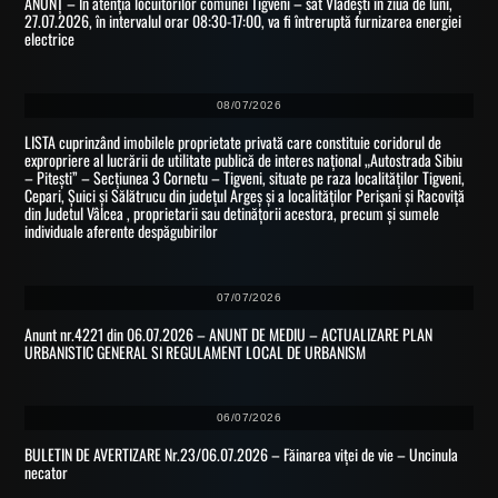
ANUNȚ – In atenția locuitorilor comunei Tigveni – sat Vlădești în ziua de luni,
27.07.2026, în intervalul orar 08:30-17:00, va fi întreruptă furnizarea energiei
electrice
08/07/2026
LISTA cuprinzând imobilele proprietate privată care constituie coridorul de
expropriere al lucrării de utilitate publică de interes național „Autostrada Sibiu
– Pitești” – Secțiunea 3 Cornetu – Tigveni, situate pe raza localităților Tigveni,
Cepari, Șuici și Sălătrucu din județul Argeș și a localităților Perișani și Racoviță
din Judetul Vâlcea , proprietarii sau detinățorii acestora, precum și sumele
individuale aferente despăgubirilor
07/07/2026
Anunt nr.4221 din 06.07.2026 – ANUNT DE MEDIU – ACTUALIZARE PLAN
URBANISTIC GENERAL SI REGULAMENT LOCAL DE URBANISM
06/07/2026
BULETIN DE AVERTIZARE Nr.23/06.07.2026 – Făinarea viței de vie – Uncinula
necator