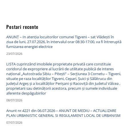
Postari recente
ANUNȚ – In atenția locuitorilor comunei Tigveni – sat Vlădești în
ziua de luni, 27.07.2026, în intervalul orar 08:30-17:00, va fi întreruptă
furnizarea energiei electrice
23/07/2026
LISTA cuprinzând imobilele proprietate privată care constituie
coridorul de expropriere al lucrării de utilitate publică de interes
național „Autostrada Sibiu – Pitești” – Secțiunea 3 Cornetu – Tigveni,
situate pe raza localităților Tigveni, Cepari, Șuici și Sălătrucu din
județul Argeș și a localităților Perișani și Racoviță din Judetul Vâlcea ,
proprietarii sau detinățorii acestora, precum și sumele individuale
aferente despăgubirilor
08/07/2026
Anunt nr.4221 din 06.07.2026 – ANUNT DE MEDIU – ACTUALIZARE
PLAN URBANISTIC GENERAL SI REGULAMENT LOCAL DE URBANISM
07/07/2026