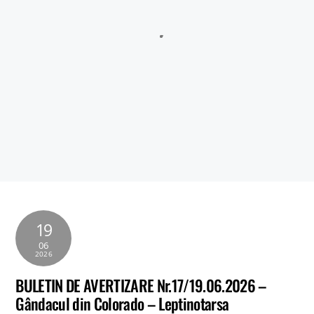
Tigveni, situate pe raza localităților Tigveni, Cepari, Șuici și
Sălătrucu din județul Argeș și a localităților Perișani și Racoviță
din Judetul Vâlcea , proprietarii sau detinățorii acestora, precum
și sumele individuale aferente despăgubirilor
Anunt nr.4221 din 06.07.2026 – ANUNT DE MEDIU – ACTUALIZARE
PLAN URBANISTIC GENERAL SI REGULAMENT LOCAL DE URBANISM
BULETIN DE AVERTIZARE Nr.23/06.07.2026 – Făinarea viței de vie
– Uncinula necator
ANUNT in atentia locuitorilor comunei Tigveni – 03.07.2026 – Se
efectueaza operatiuni de dezinsectie, dezinfectie si deratizare
19
06
2026
BULETIN DE AVERTIZARE Nr.17/19.06.2026 –
Gândacul din Colorado – Leptinotarsa