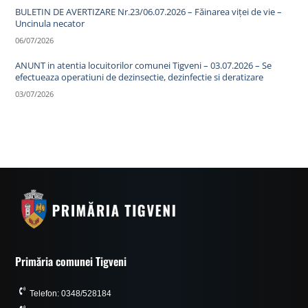
BULETIN DE AVERTIZARE Nr.23/06.07.2026 – Făinarea viței de vie –
Uncinula necator
06/07/2026
ANUNT in atentia locuitorilor comunei Tigveni – 03.07.2026 – Se
efectueaza operatiuni de dezinsectie, dezinfectie si deratizare
03/07/2026
Primăria comunei Tigveni
Telefon: 0348/528184