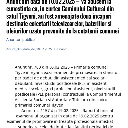
Anunt din data de 10.02.2025 – Va aducem la
cunostinta ca, in curtea Caminului Cultural din
satul Tigveni, au fost amenajate doua incaperi
destinate colectarii televizoarelor, bateriilor si
uleiurilor uzate provenite de la cetatenii comunei
Anunturi publice
Anunt_din_data_de_10.02.2025
Descarcă
Anunt nr. 783 din 05.02.2025 – Primaria comunei
Tigveni organizeaza examen de promovare, la sfarsitul
perioadei de debut, din asistent medical scolar
debutant, nivel studii postliceale (PL), in asistent
medical scolar, grad profesional asistent, nivel studii
postliceale (PL), personal contractual la Compartimentul
Asistenta Sociala si Autoritate Tutelara din cadrul
primariei comunei Tigveni
Anunt nr. 1157 din 19.02.2025 – Raportul final al
examenului organizat in data de 19.02.2025 pentru
examenul de promovare in treapta profesionala imediat
superioara celei detinute, la sfarsitul perioadei de