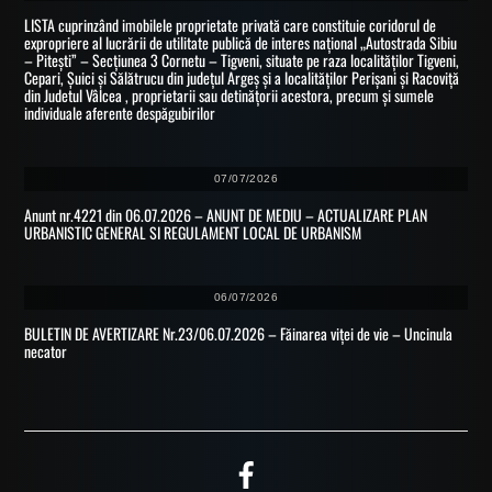
LISTA cuprinzând imobilele proprietate privată care constituie coridorul de
expropriere al lucrării de utilitate publică de interes național „Autostrada Sibiu
– Pitești” – Secțiunea 3 Cornetu – Tigveni, situate pe raza localităților Tigveni,
Cepari, Șuici și Sălătrucu din județul Argeș și a localităților Perișani și Racoviță
din Judetul Vâlcea , proprietarii sau detinățorii acestora, precum și sumele
individuale aferente despăgubirilor
07/07/2026
Anunt nr.4221 din 06.07.2026 – ANUNT DE MEDIU – ACTUALIZARE PLAN
URBANISTIC GENERAL SI REGULAMENT LOCAL DE URBANISM
06/07/2026
BULETIN DE AVERTIZARE Nr.23/06.07.2026 – Făinarea viței de vie – Uncinula
necator