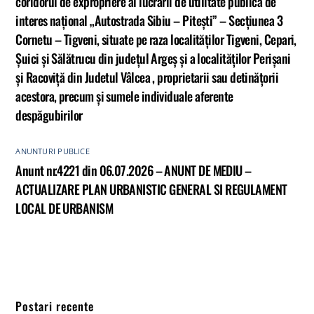
coridorul de expropriere al lucrării de utilitate publică de
interes național „Autostrada Sibiu – Pitești” – Secțiunea 3
Cornetu – Tigveni, situate pe raza localităților Tigveni, Cepari,
Șuici și Sălătrucu din județul Argeș și a localităților Perișani
și Racoviță din Judetul Vâlcea , proprietarii sau detinățorii
acestora, precum și sumele individuale aferente
despăgubirilor
ANUNTURI PUBLICE
Anunt nr.4221 din 06.07.2026 – ANUNT DE MEDIU –
ACTUALIZARE PLAN URBANISTIC GENERAL SI REGULAMENT
LOCAL DE URBANISM
Postari recente