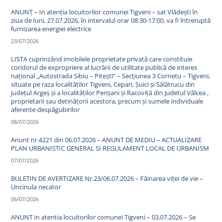
ANUNȚ – In atenția locuitorilor comunei Tigveni – sat Vlădești în
ziua de luni, 27.07.2026, în intervalul orar 08:30-17:00, va fi întreruptă
furnizarea energiei electrice
23/07/2026
LISTA cuprinzând imobilele proprietate privată care constituie
coridorul de expropriere al lucrării de utilitate publică de interes
național „Autostrada Sibiu – Pitești” – Secțiunea 3 Cornetu – Tigveni,
situate pe raza localităților Tigveni, Cepari, Șuici și Sălătrucu din
județul Argeș și a localităților Perișani și Racoviță din Judetul Vâlcea ,
proprietarii sau detinățorii acestora, precum și sumele individuale
aferente despăgubirilor
08/07/2026
Anunt nr.4221 din 06.07.2026 – ANUNT DE MEDIU – ACTUALIZARE
PLAN URBANISTIC GENERAL SI REGULAMENT LOCAL DE URBANISM
07/07/2026
BULETIN DE AVERTIZARE Nr.23/06.07.2026 – Făinarea viței de vie –
Uncinula necator
06/07/2026
ANUNT in atentia locuitorilor comunei Tigveni – 03.07.2026 – Se