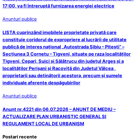
17:00, va fi întreruptă furnizarea energiei electrice
Anunturi publice
LISTA cuprinzând imobilele proprietate privată care
constituie coridorul de expropriere al lucrării de utilitate
publică de interes național „Autostrada Sibiu – Pitești” –
Secțiunea 3 Cornetu – Tigveni, situate pe raza localităților
Tigveni, Cepari, Șuici și Sălătrucu din județul Argeș și a
localităților Perișani și Racoviță din Judetul Vâlcea ,
proprietarii sau detinățorii acestora, precum și sumele
individuale aferente despăgubirilor
Anunturi publice
Anunt nr.4221 din 06.07.2026 – ANUNT DE MEDIU –
ACTUALIZARE PLAN URBANISTIC GENERAL SI
REGULAMENT LOCAL DE URBANISM
Postari recente