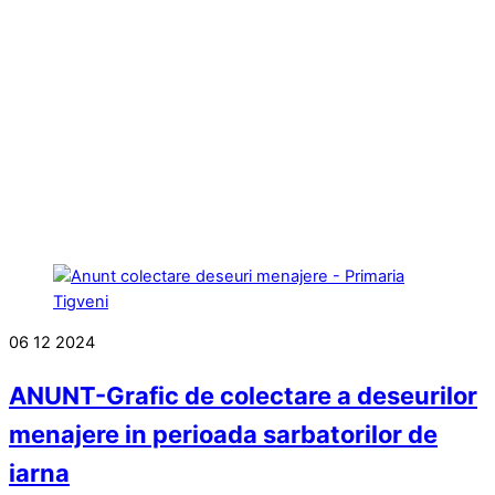
REGULAMENT LOCAL DE URBANISM
BULETIN DE AVERTIZARE Nr.23/06.07.2026 –
Făinarea viței de vie – Uncinula necator
ANUNT in atentia locuitorilor comunei Tigveni –
03.07.2026 – Se efectueaza operatiuni de
dezinsectie, dezinfectie si deratizare
06
12
2024
ANUNT-Grafic de colectare a deseurilor
menajere in perioada sarbatorilor de
iarna