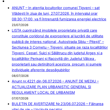
ANUNȚ – In atenția locuitorilor comunei Tigveni – sat
Vlădești în ziua de luni, 27.07.2026, în intervalul orar
08:30-17:00, va fi întreruptă furnizarea energiei electrice
23/07/2026
LISTA cuprinzând imobilele proprietate privată care
constituie coridorul de expropriere al lucrării de utilitate
publică de interes național „Autostrada Sibiu – Pitești” –
Secțiunea 3 Cornetu – Tigveni, situate pe raza localităților
Tigveni, Cepari, Șuici și Sălătrucu din județul Argeș și a
localităților Perișani și Racoviță din Judetul Vâlcea ,
proprietarii sau detinățorii acestora, precum și sumele
individuale aferente despăgubirilor
08/07/2026
Anunt nr.4221 din 06.07.2026 – ANUNT DE MEDIU –
ACTUALIZARE PLAN URBANISTIC GENERAL SI
REGULAMENT LOCAL DE URBANISM
07/07/2026
BULETIN DE AVERTIZARE Nr.23/06.07.2026 – Făinarea
viței de vie – Uncinula necator