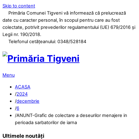
Skip to content
Primăria Comunei Tigveni vă informează că prelucrează
date cu caracter personal, în scopul pentru care au fost
colectate, potrivit prevederilor regulamentului (UE) 679/2016 și
Legii nr. 190/2018.
Telefonul cetăţeanului: 0348/528184
Menu
ACASA
/
2024
/
decembrie
/
6
/
ANUNT-Grafic de colectare a deseurilor menajere in
perioada sarbatorilor de iarna
Ultimele noutăți