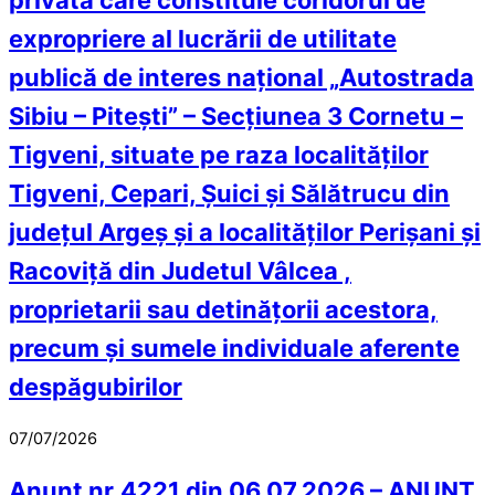
privată care constituie coridorul de
expropriere al lucrării de utilitate
publică de interes național „Autostrada
Sibiu – Pitești” – Secțiunea 3 Cornetu –
Tigveni, situate pe raza localităților
Tigveni, Cepari, Șuici și Sălătrucu din
județul Argeș și a localităților Perișani și
Racoviță din Judetul Vâlcea ,
proprietarii sau detinățorii acestora,
precum și sumele individuale aferente
despăgubirilor
07/07/2026
Anunt nr.4221 din 06.07.2026 – ANUNT