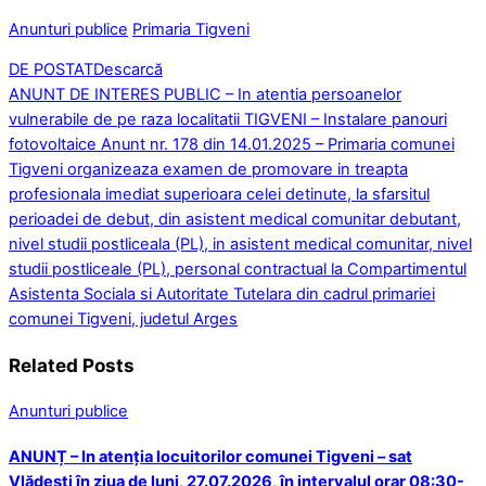
Anunturi publice
Primaria Tigveni
DE POSTAT
Descarcă
ANUNT DE INTERES PUBLIC – In atentia persoanelor
vulnerabile de pe raza localitatii TIGVENI – Instalare panouri
fotovoltaice
Anunt nr. 178 din 14.01.2025 – Primaria comunei
Tigveni organizeaza examen de promovare in treapta
profesionala imediat superioara celei detinute, la sfarsitul
perioadei de debut, din asistent medical comunitar debutant,
nivel studii postliceala (PL), in asistent medical comunitar, nivel
studii postliceale (PL), personal contractual la Compartimentul
Asistenta Sociala si Autoritate Tutelara din cadrul primariei
comunei Tigveni, judetul Arges
Related Posts
Anunturi publice
ANUNȚ – In atenția locuitorilor comunei Tigveni – sat
Vlădești în ziua de luni, 27.07.2026, în intervalul orar 08:30-