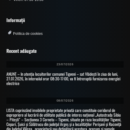
Informații
Politica de cookies
Recent adăugate
23/07/2026
ANUNȚ – In atenția locuitorilor comunei Tigveni – sat Vlădești în ziua de luni,
27.07.2026, în intervalul orar 08:30-17:00, va fi întreruptă furnizarea energiei
electrice
08/07/2026
LISTA cuprinzând imobilele proprietate privată care constituie coridorul de
expropriere al lucrării de utilitate publică de interes național „Autostrada Sibiu
– Pitești” – Secțiunea 3 Cornetu – Tigveni, situate pe raza localităților Tigveni,
Cepari, Șuici și Sălătrucu din județul Argeș și a localităților Perișani și Racoviță
din Judetul Vâlcea , proprietarii sau detinățorii acestora, precum și sumele