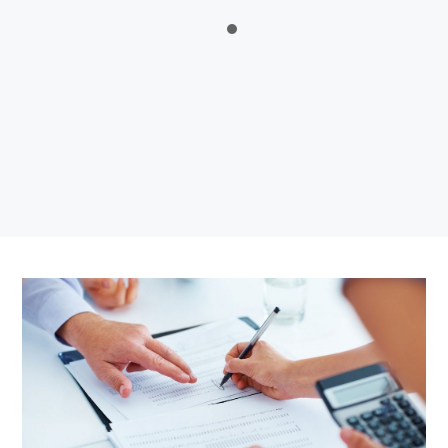
Sălătrucu din județul Argeș și a localităților Perișani și Racoviță
din Judetul Vâlcea , proprietarii sau detinățorii acestora, precum
și sumele individuale aferente despăgubirilor
Anunt nr.4221 din 06.07.2026 – ANUNT DE MEDIU – ACTUALIZARE
PLAN URBANISTIC GENERAL SI REGULAMENT LOCAL DE URBANISM
BULETIN DE AVERTIZARE Nr.23/06.07.2026 – Făinarea viței de vie
– Uncinula necator
ANUNT in atentia locuitorilor comunei Tigveni – 03.07.2026 – Se
efectueaza operatiuni de dezinsectie, dezinfectie si deratizare