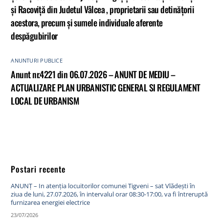
și Racoviță din Judetul Vâlcea , proprietarii sau detinățorii
acestora, precum și sumele individuale aferente
despăgubirilor
ANUNTURI PUBLICE
Anunt nr.4221 din 06.07.2026 – ANUNT DE MEDIU –
ACTUALIZARE PLAN URBANISTIC GENERAL SI REGULAMENT
LOCAL DE URBANISM
Postari recente
ANUNȚ – In atenția locuitorilor comunei Tigveni – sat Vlădești în
ziua de luni, 27.07.2026, în intervalul orar 08:30-17:00, va fi întreruptă
furnizarea energiei electrice
23/07/2026