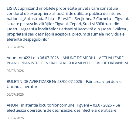
LISTA cuprinzând imobilele proprietate privată care constituie
coridorul de expropriere al lucrării de utilitate publică de interes
național „Autostrada Sibiu – Pitești” – Secțiunea 3 Cornetu – Tigveni,
situate pe raza localităților Tigveni, Cepari, Șuici și Sălătrucu din
județul Argeș și a localităților Perișani și Racoviță din Judetul Vâlcea ,
proprietarii sau detinățorii acestora, precum și sumele individuale
aferente despăgubirilor
08/07/2026
Anunt nr.4221 din 06.07.2026 – ANUNT DE MEDIU – ACTUALIZARE
PLAN URBANISTIC GENERAL SI REGULAMENT LOCAL DE URBANISM
07/07/2026
BULETIN DE AVERTIZARE Nr.23/06.07.2026 – Făinarea viței de vie –
Uncinula necator
06/07/2026
ANUNT in atentia locuitorilor comunei Tigveni – 03.07.2026 – Se
efectueaza operatiuni de dezinsectie, dezinfectie si deratizare
03/07/2026