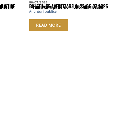
06/07/2026
BULETIN DE AVERTIZARE Nr.23/06.07.2026 – Făinarea viței de vie – Uncinula necator
Anunturi publice
READ MORE