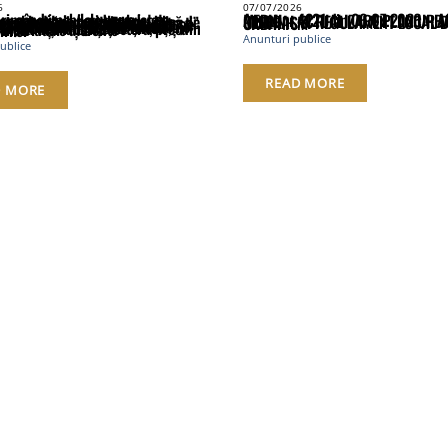
6
07/07/2026
Anunt nr.4221 din 06.07.2026 – ANUNT DE MEDIU – ACTUALIZARE PLAN URBANISTIC GENERAL SI REGULAMENT LOCAL DE URBANISM
localităților Perișani și Racoviță din Judetul Vâlcea , proprietarii sau detinățorii acestora, precum și sumele individuale aferente despăgubirilor
Anunturi publice
ublice
READ MORE
D MORE